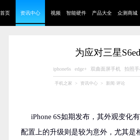
首页
资讯中心
视频
智能硬件
产品大全
众测商城
为应对三星S6edg
iphone6s
edge+
双曲面屏手机
拍照手
手机之家
>
资讯中心
>
新闻·评论
iPhone 6S如期发布，其外观变
配置上的升级则是较为意外，尤其是