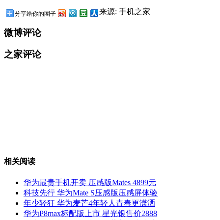
来源: 手机之家
分享给你的圈子
微博评论
之家评论
相关阅读
华为最贵手机开卖 压感版Mates 4899元
科技先行 华为Mate S压感版压感屏体验
年少轻狂 华为麦芒4年轻人青春更潇洒
华为P8max标配版上市 星光银售价2888