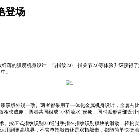
惊艳登场
致纤薄的弧度机身设计，与指纹2.0、指关节2.0等体验升级获得了
当中。
te S臻享版外观一致。两者都采用了一体化金属机身设计，金属
形背板相映成趣，两者共同组成“小桥流水”形象，同时弧形背部设
2.0技术。按压式指纹识别2.0通过手指在指纹识别模块的滑动，
技术运用到更高境界，不管单指敲击还是双指敲击，都能简单快捷