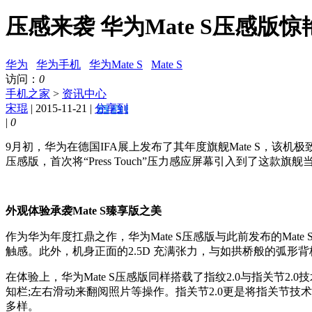
压感来袭 华为Mate S压感版
华为
华为手机
华为Mate S
Mate S
访问：
0
手机之家
>
资讯中心
宋琨
| 2015-11-21 |
分享到
|
0
9月初，华为在德国IFA展上发布了其年度旗舰Mate S，该机极
压感版，首次将“Press Touch”压力感应屏幕引入到了这款旗舰
外观体验承袭Mate S臻享版之美
作为华为年度扛鼎之作，华为Mate S压感版与此前发布的Ma
触感。此外，机身正面的2.5D 充满张力，与如拱桥般的弧
在体验上，华为Mate S压感版同样搭载了指纹2.0与指关节
知栏;左右滑动来翻阅照片等操作。指关节2.0更是将指关节
多样。