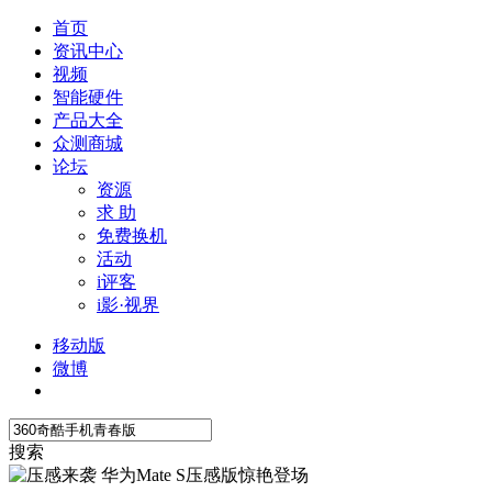
首页
资讯中心
视频
智能硬件
产品大全
众测商城
论坛
资源
求 助
免费换机
活动
i评客
i影·视界
移动版
微博
搜索