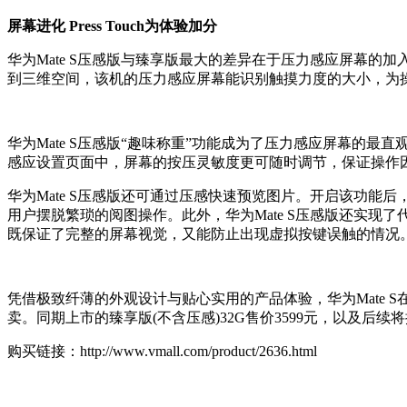
屏幕进化 Press Touch为体验加分
华为Mate S压感版与臻享版最大的差异在于压力感应屏幕的
到三维空间，该机的压力感应屏幕能识别触摸力度的大小，为
华为Mate S压感版“趣味称重”功能成为了压力感应屏幕
感应设置页面中，屏幕的按压灵敏度更可随时调节，保证操作
华为Mate S压感版还可通过压感快速预览图片。开启该功
用户摆脱繁琐的阅图操作。此外，华为Mate S压感版还实现了代
既保证了完整的屏幕视觉，又能防止出现虚拟按键误触的情况
凭借极致纤薄的外观设计与贴心实用的产品体验，华为Mate S在
卖。同期上市的臻享版(不含压感)32G售价3599元，以及后续
购买链接：http://www.vmall.com/product/2636.html