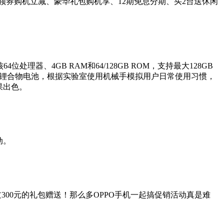
，包括领券购机立减、豪华礼包购机享、12期免息分期、买2台送休闲
4位处理器、4GB RAM和64/128GB ROM，支持最大128GB
0mAh聚锂合物电池，根据实验室使用机械手模拟用户日常使用习惯，
果出色。
动。
着价值超过300元的礼包赠送！那么多OPPO手机一起搞促销活动真是难