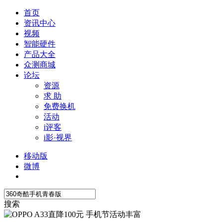
首页
资讯中心
视频
智能硬件
产品大全
众测商城
论坛
资源
求 助
免费换机
活动
i评客
i影·视界
移动版
微博
搜索