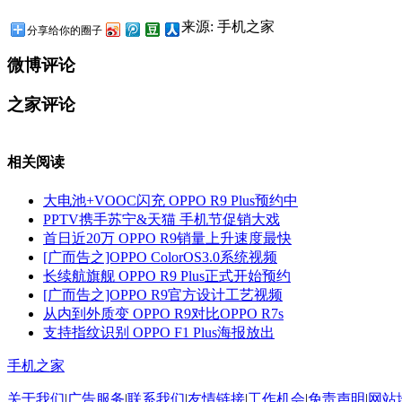
来源: 手机之家
分享给你的圈子
微博评论
之家评论
相关阅读
大电池+VOOC闪充 OPPO R9 Plus预约中
PPTV携手苏宁&天猫 手机节促销大戏
首日近20万 OPPO R9销量上升速度最快
[广而告之]OPPO ColorOS3.0系统视频
长续航旗舰 OPPO R9 Plus正式开始预约
[广而告之]OPPO R9官方设计工艺视频
从内到外质变 OPPO R9对比OPPO R7s
支持指纹识别 OPPO F1 Plus海报放出
手机之家
关于我们
|
广告服务
|
联系我们
|
友情链接
|
工作机会
|
免责声明
|
网站