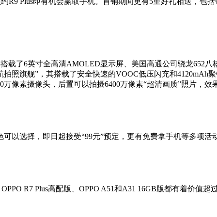
O官网预约R9 Plus即有机会赢取手机。首销期间更有5重好礼相送
发布，其搭载了6英寸全高清AMOLED显示屏、美国高通公司骁龙652八核6
号称“长续航拍照旗舰”，其搭载了安全快速的VOOC低压闪充和412
00万像素摄像头，后置可以拍摄6400万像素“超清画质”照片，效
两种颜色可以选择，即日起接受“99元”预定，更有免费拿手机等多项活
OPPO R7 Plus高配版、OPPO A51和A31 16GB版都有