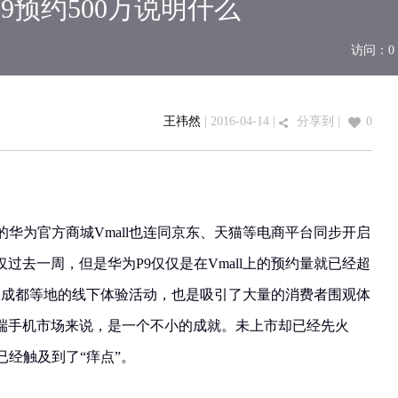
9预约500万说明什么
访问：
0
王祎然
| 2016-04-14 |
分享到
|
0
的华为官方商城Vmall也连同京东、天猫等电商平台同步开启
过去一周，但是华为P9仅仅是在Vmall上的预约量就已经超
广及成都等地的线下体验活动，也是吸引了大量的消费者围观体
端手机市场来说，是一个不小的成就。未上市却已经先火
已经触及到了“痒点”。