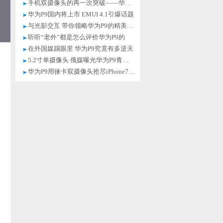
手机双摄像头的再一次突破——华为P9
华为P9国内将上市 EMUI 4.1引爆话题
与光影交互 带你领略华为P9的精美外观
听听“老外”都是怎么评价华为P9的
在外国媒踢眼里 华为P9究竟有多逆天
5.2寸单摄像头 俄媒曝光华为P9青春版
华为P9用徕卡双摄像头抢尽iPhone7风头