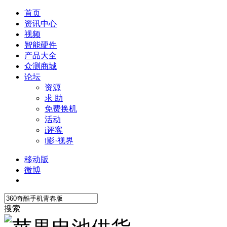
首页
资讯中心
视频
智能硬件
产品大全
众测商城
论坛
资源
求 助
免费换机
活动
i评客
i影·视界
移动版
微博
搜索