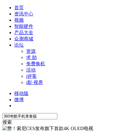
首页
资讯中心
视频
智能硬件
产品大全
众测商城
论坛
资源
求 助
免费换机
活动
i评客
i影·视界
移动版
微博
搜索