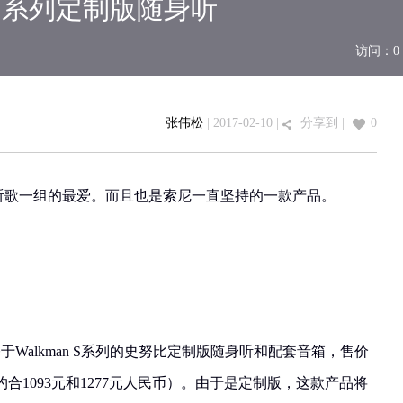
n S系列定制版随身听
访问：
0
张伟松
| 2017-02-10 |
分享到
|
0
直是听歌一组的最爱。而且也是索尼一直坚持的一款产品。
Walkman S系列的史努比定制版随身听和配套音箱，售价
元（约合1093元和1277元人民币）。由于是定制版，这款产品将