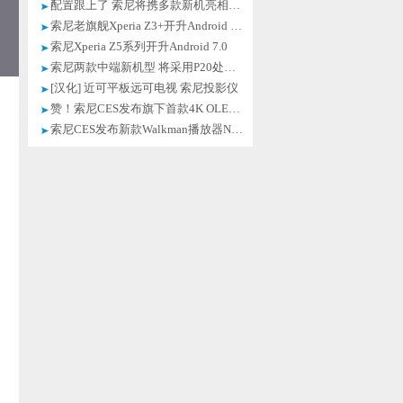
配置跟上了 索尼将携多款新机亮相MWC
索尼老旗舰Xperia Z3+开升Android 7.0
索尼Xperia Z5系列开升Android 7.0
索尼两款中端新机型 将采用P20处理器
[汉化] 近可平板远可电视 索尼投影仪
赞！索尼CES发布旗下首款4K OLED电视
索尼CES发布新款Walkman播放器NW-A35