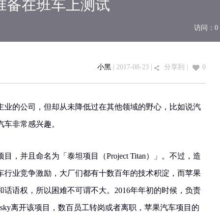
准备在班车上测试
访问：
0
小黑
| 2017-08-23 |
分享到
|
0
主业的公司，但却从未降低过在其他领域的野心，比如说汽
汽车非常感兴趣。
目，并且命名为「泰坦项目（Project Titan）」。不过，造
车行业竞争激励，大厂们都有十数百年的技术积淀，而苹果
话语权，所以困难不可谓不大。2016年年初的时候，负责
adesky离开该项目，数百员工转岗或者离职，苹果汽车项目的