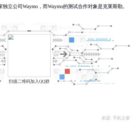
独立公司Waymo，而Waymo的测试合作对象是克莱斯勒。
扫描二维码加入QQ群
来源: 手机之家