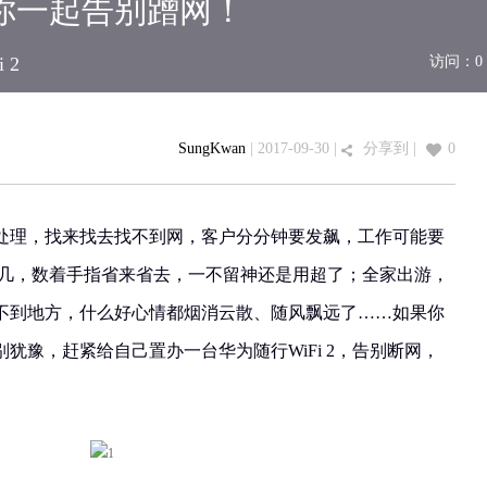
 和你一起告别蹭网！
 2
访问：
0
SungKwan
| 2017-09-30 |
分享到
|
0
处理，找来找去找不到网，客户分分钟要发飙，工作可能要
无几，数着手指省来省去，一不留神还是用超了；全家出游，
不到地方，什么好心情都烟消云散、随风飘远了……如果你
犹豫，赶紧给自己置办一台华为随行WiFi 2，告别断网，