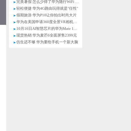
完美暑假 怎么少得了华为随行WiFi 2？
轻松便捷 华为4G路由玩得就是"任性"
假期旅游 华为P10让你拍出时尚大片
华为在美国申请360度全景VR相机专利
10月16日AI智慧芯片的华为Mate 10将来
现货热销 华为麦芒6全面屏售2399元
仿生还不够 华为要给手机一个新大脑