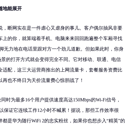
随地能展开
说，断网实在是一件虐心又虐身的事儿。客户偶尔抽风非要
车上的你，就算端着手机、电脑来来回回跑遍整个车厢寻找
、双脚无力地在电话里跟对方一个劲儿道歉。但如果此时，你身
2，场景的打开方式就会变得完全不同。它对移动、联通、电信
全适配，这三大运营商推出的上网流量卡，套餐服务资费比
以再也不终日为天价流量费心惊胆战了！
松同时为最多16个用户提供速度高达150Mbps的Wi-Fi信号，
池可以保证它连续工作12小时不喊累！据说，那些工作效率很
是华为随行WiFi 2的忠实粉丝，如果你也想步入“精英”的