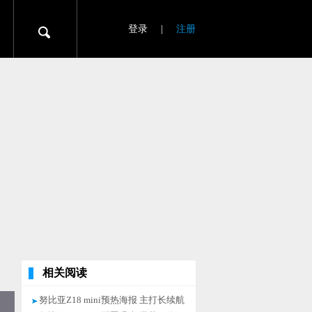
登录
|
注册
相关阅读
努比亚Z18 mini预热海报 主打长续航