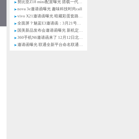
努比亚Z18 mini配置曝光 搭载一代神U
nova 3e邀请函曝光 趣味科技时尚call
vivo X21邀请函曝光 暗藏彩蛋套路颇深
全面屏？魅蓝E3邀请函：3月21号发布会
国美新品发布会邀请函曝光 新机定名U7
360手机N6邀请函来了 12月12日北京见
邀请函曝光 联通全新平台命名联通在线