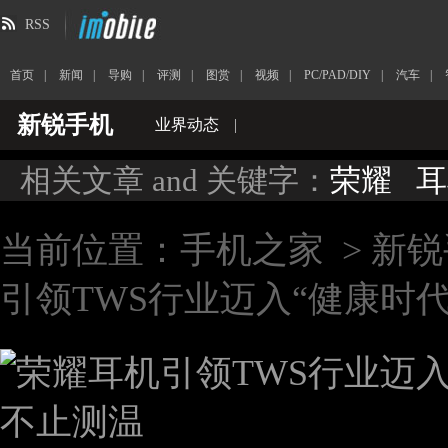
RSS
首页
|
新闻
|
导购
|
评测
|
图赏
|
视频
|
PC/PAD/DIY
|
汽车
|
新锐手机
业界动态
|
相关文章 and 关键字：
荣耀
耳
当前位置：
手机之家
>
新锐
引领TWS行业迈入“健康时