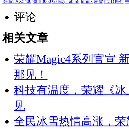
Redmi AX5400
满血3060
Galaxy Tab S8
Infinix
尾款
htc D系列
评论
相关文章
荣耀Magic4系列官宣
那见！
科技有温度，荣耀《冰
见
全民冰雪热情高涨，荣耀