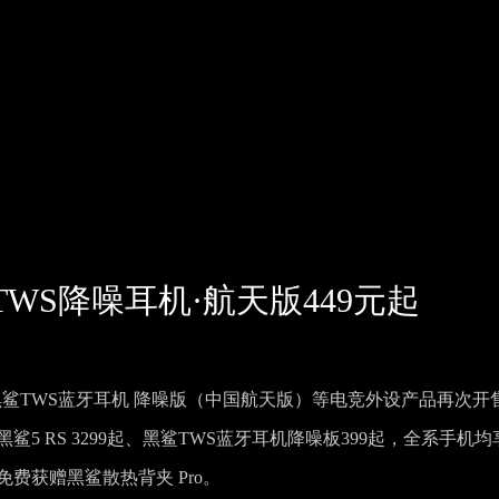
WS降噪耳机·航天版449元起
黑鲨TWS蓝牙耳机 降噪版（中国航天版）等电竞外设产品再次开
起、黑鲨5 RS 3299起、黑鲨TWS蓝牙耳机降噪板399起，全系手机均
免费获赠黑鲨散热背夹 Pro。