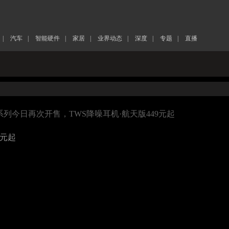
|
汽车
|
智能硬件
|
家居
|
业界动态
|
深度
|
专题
|
直播
5系列今日再次开售，TWS降噪耳机·航天版449元起