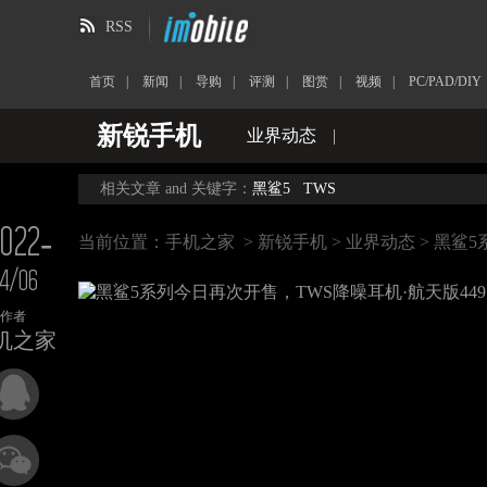
RSS
首页
|
新闻
|
导购
|
评测
|
图赏
|
视频
|
PC/PAD/DIY
新锐手机
业界动态
|
相关文章 and 关键字：
黑鲨5
TWS
022-
当前位置：
手机之家
>
新锐手机
>
业界动态
> 黑鲨
4/06
作者
机之家