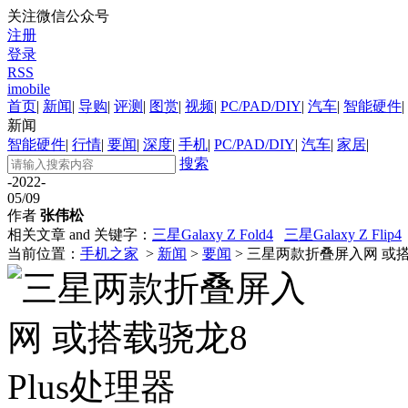
关注微信公众号
注册
登录
RSS
imobile
首页
|
新闻
|
导购
|
评测
|
图赏
|
视频
|
PC/PAD/DIY
|
汽车
|
智能硬件
|
新闻
智能硬件
|
行情
|
要闻
|
深度
|
手机
|
PC/PAD/DIY
|
汽车
|
家居
|
搜索
-2022-
05/09
作者
张伟松
相关文章 and 关键字：
三星Galaxy Z Fold4
三星Galaxy Z Flip4
当前位置：
手机之家
>
新闻
>
要闻
> 三星两款折叠屏入网 或搭载