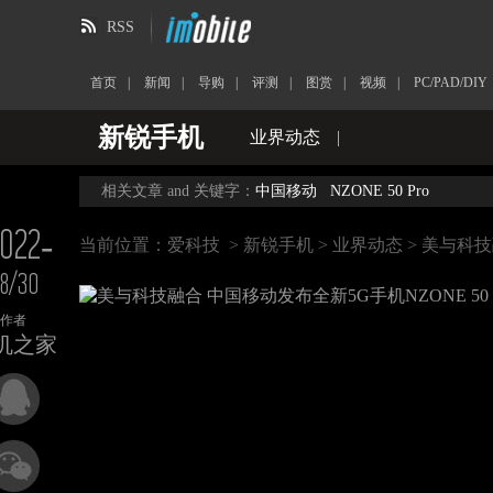
RSS
首页
|
新闻
|
导购
|
评测
|
图赏
|
视频
|
PC/PAD/DIY
新锐手机
业界动态
|
相关文章 and 关键字：
中国移动
NZONE 50 Pro
022-
当前位置：
爱科技
>
新锐手机
>
业界动态
> 美与科技
8/30
作者
机之家