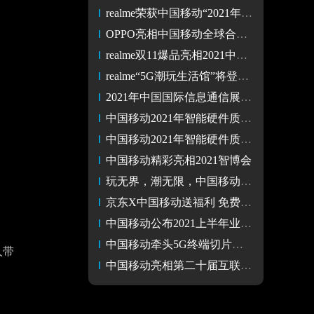
realme荣获中国移动“2021年度泛全联盟最佳合作伙伴奖”
OPPO亮相中国移动全球合作伙伴大会
realme双11爆品亮相2021中国移动全球合作伙伴大会
realme“5G潮玩生活馆”将登陆2021中国移动全球合作伙伴大会
2021年中国国际信息通信展亮点纷呈！看中国移动如何解锁5G密码
中国移动2021年智能硬件质量报告出炉 联发科天玑1200功耗获表扬
中国移动2021年智能硬件质量报告 OPPO Find X3斩获多项第一
中国移动精彩亮相2021智博会
玩无界，潮无限，中国移动又发布NZONE新品—S7 Pro+5G手机产品
京东X中国移动送福利 免费领移动咪咕视频会员
中国移动公布2021上半年业绩 通信服务收入3932亿元
中国移动牵头5G终端切片第二阶段立项，获得联发科多家厂商支持
人带
中国移动亮相第二十届互联网大会 5G应用加速传统工业数智化转型