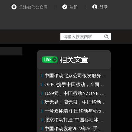
关注微信公众号
注册
登录
中国移动北京公司银发服务升级，暖心守护银发一族
OPPO携手中国移动，全面支持5G新通话业务
1699元，中国移动NZONE S7持续热销
玩无界，潮无限，中国移动发布NZONE S7
一号双终端 中国移动与vivo WATCH 2战略合作启动仪式成功举办
北京移动打造“中国移动冰雪卡”回馈客户 超多权益福利不容错过
中国移动发布2022年5G手机白皮书 联发科天玑旗舰已完成部署