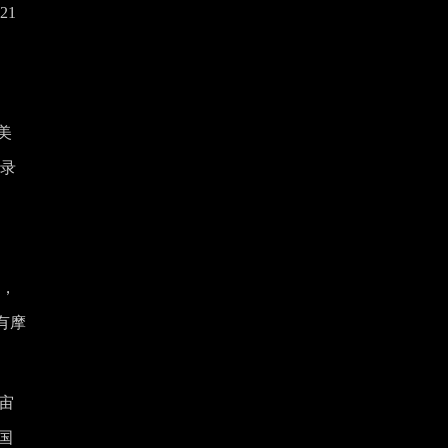
21
美
g录
求，
有摩
宙
国