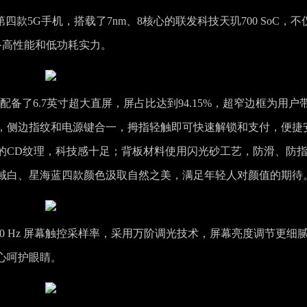
布的第四款5G手机，搭载了7nm、8核心的联发科技天玑700 SoC，不
具备高性能和低功耗实力。
屏幕配备了6.7英寸超大直屏，屏占比达到94.15%，超窄边框为用户
，侧边指纹和电源键合一，拇指轻触即可快速解锁和支付，便捷
的CD纹理，科技感十足；背板材料使用闪光砂工艺，防滑、防
域白、星海蓝四款颜色汲取自然之美，满足年轻人对颜值的期待
新率与 270 Hz 屏幕触控采样率，采用万阶调光技术，屏幕亮度调节更细
心呵护眼睛。