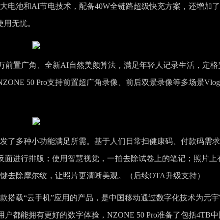
值）耐用大电池和AI节电技术，配备40W全链路超级快充方案，还增加了
使用无忧。
600万前置广角、全新AI自然美颜算法，满足年轻人记录生活，定格
ONE 50 Pro支持前置超广角录像、前后双景录像等多场景Vlo
o贴心开发了多种小功能满足所需。基于人们日常扫健康码、付款码需
反面进行排版；使用智慧视觉，一拍去除试卷上的笔记；照片上
o可一键去除摩尔纹，让照片更清晰美观。（后续OTA升级支持）
移动首款搭载“云手机”应用的产品，是中国移动通过数字化技术为元宇
能拥有更好的数字体验，NZONE 50 Pro准备了包括4TB中