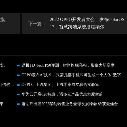
团旗
2022 OPPO开发者大会：发布ColorOS
下一篇：
13，智慧跨端系统潘塔纳尔
营趴
鼎桥TD Tech P50评测：时尚旗舰亮相，影像力新高度
OPPO发布AI技术，只需几部手机即可生成一个人体“数字分身”
CCF安全技术研讨会召开 ColorOS产学研构建安全可信赖的泛在服务
OPPO、上汽集团、上汽零束成立联合实验室
华为云开启828特惠，诸多云产品优惠力度空前
束
电话邦出席2022移动转售业务全球发展峰会 斩获最佳合作伙伴奖