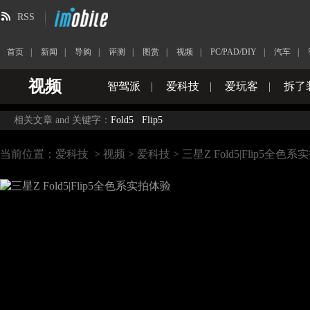
RSS
首页
|
新闻
|
导购
|
评测
|
图赏
|
视频
|
PC/PAD/DIY
|
汽车
|
视频
智驾派
|
爱科技
|
爱玩客
|
拆了
相关文章 and 关键字：
Fold5
Flip5
当前位置：
爱科技
>
视频
>
爱科技
> 三星Z Fold5|Flip5全色