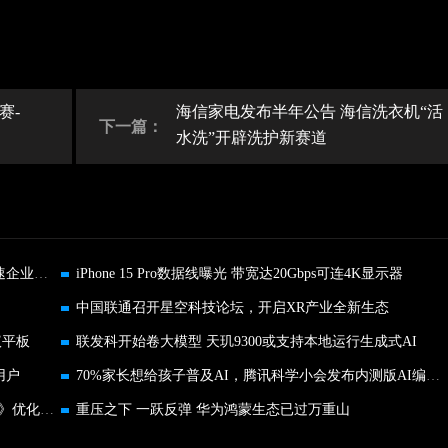
赛-
海信家电发布半年公告 海信洗衣机“活
下一篇：
水洗”开辟洗护新赛道
第二届828 B2B企业节火热开启，25款精选产品加速企业数智进化
iPhone 15 Pro数据线曝光 带宽达20Gbps可连4K显示器
中国联通召开星空科技论坛，开启XR产业全新生态
议平板
联发科开始卷大模型 天玑9300或支持本地运行生成式AI
用户
70%家长想给孩子普及AI，腾讯科学小会发布内测版AI编程第一课
逐点半导体携完美世界为《女神异闻录：夜幕魅影》优化画质体验
重压之下 一跃反弹 华为鸿蒙生态已过万重山