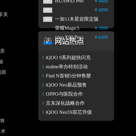
HUAWEI P60
￥4488
￥4899
享美
一加11木星岩限定版
荣耀Magic5
￥3999
vivo X90 Pro+
￥6499
品质
iQOO 9系列超快闪充
融
realme举办特别活动
创新
Find N首销5分钟售罄
iQOO Neo新品预售
OPPO与医院合作
京东深化战略合作
iQOO Neo5S双芯升级
e将
艺术