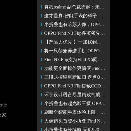
真我realme 副总裁徐起：未来五年覆盖全球百大市场
这才是真-智能手表的样子 OPPO Watch 4 Pro 【四大提升】
小折叠也有哈苏人像，OPPO Find N3 Flip再掀人像拍摄热潮
OPPO Find N3 Flip多项领先通讯技术 为信号稳定保驾护航
【产品力优先 】一加找到了性能赛道成功的方法论
将一只萌宠养进手机 OPPO Find N3 Flip带给你温馨治愈的力量
Find N3 Flip支持Find X6同款ProXDR 真实还原光影动态
功能更全面操作更简便 Find N3 Flip任意窗轻松实现一步直达
三段式按键重新回归 盘点OPPO Find N3 Flip更多走心小细节
OPPO Find N3 Flip搭载CCD相机模式 将复古潮流贯彻到底
环宇设计语言尽显精致气质 Find N3 Flip树立小折叠美学标杆
小折叠也有超光影三摄 OPPO Find N3 Flip解锁构图自由
je
刷新全智能手表体验上限，OPPO Watch 4 Pro发布：2199元起
及家
人像镜头首登小折叠 Find N3 Flip开启后置自拍新时代
小折叠也有长续航 天玑9200加持 OPPO Find N3 Flip软硬兼备