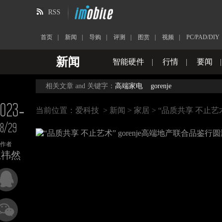
RSS
首页
|
新闻
|
导购
|
评测
|
图赏
|
视频
|
PC/PAD/DIY
新闻
智能硬件
|
行情
|
要闻
相关文章 and 关键字：
高端家电
gorenje
023-
当前位置：
爱科技
>
新闻
>
家居
> “品质共享 不止艺
8/29
作者
王祎然