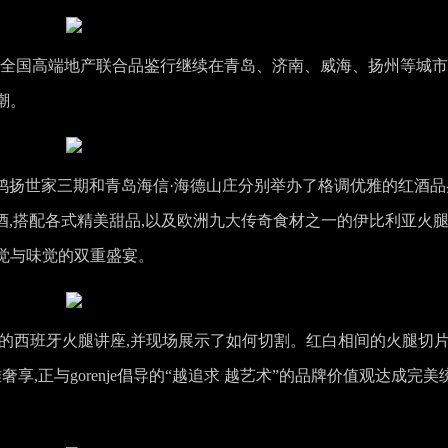
gorenje全国高端地产联合品鉴行继续在青岛、济南、威海、扬州等城
潮。
·鸿扬世家三期和青岛海信·海德山庄分别举办了格调优雅的红酒品
葡萄酒,搭配各式精美甜品,以及欧洲九大传奇食材之一的伊比利亚火腿
觉与味觉的双重盛宴。
业的西班牙火腿讲座,并现场展示了如何切割。红白相间的火腿切
享,正与gorenje倡导的“越追求 越艺术”的品牌价值观达成完美