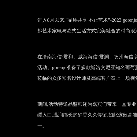
进入8月以来,“品质共享 不止艺术”-2023 
起艺术家电与欧式生活方式完美融合的时尚浪
在济南海信·君和、威海海信·君澜、扬州海信
活动。gorenje准备了多款斯洛文尼亚知名
莅临的众多知名设计师及高端客户奉上一场视
期间,活动特邀品鉴师还为嘉宾们带来一堂专
缓入口,温润绵长的醇香久久停留,如此这般高雅奢
一。