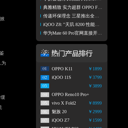
典雅精致 实力超群 OPPO Find N3 Flip正式发布
传递环保理念 三星推出全新“三星Eco-Friends”系列配件
市掀
iQOO Z8: "天玑 8200 性能小超人"，千元机新霸主！
华为Mate 60 Pro官网直接开售 6999元支持卫星电话功能
鉴
,为
OPPO K11
￥1899
iQOO 11S
￥3799
￥3899
OPPO Reno10 Pro+
片缓
vivo X Fold2
￥8999
统
魅族 20
￥2999
iQOO Z7
￥1599