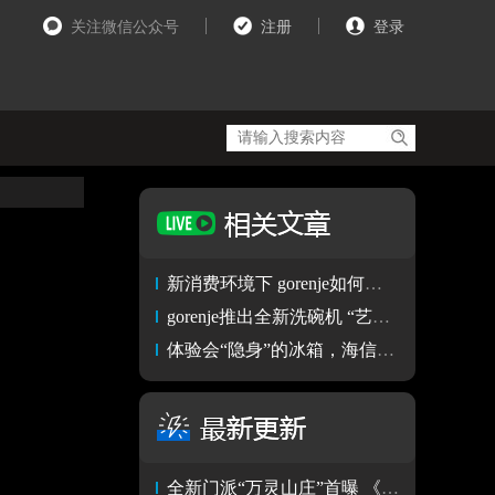
关注微信公众号
注册
登录
新消费环境下 gorenje如何布局高端家电生态？
gorenje推出全新洗碗机 “艺术”+“科技”树立高端家电典范
体验会“隐身”的冰箱，海信璀璨高端家电品鉴会亮相温州
全新门派“万灵山庄”首曝 《剑网3》十四周年发布会全回顾