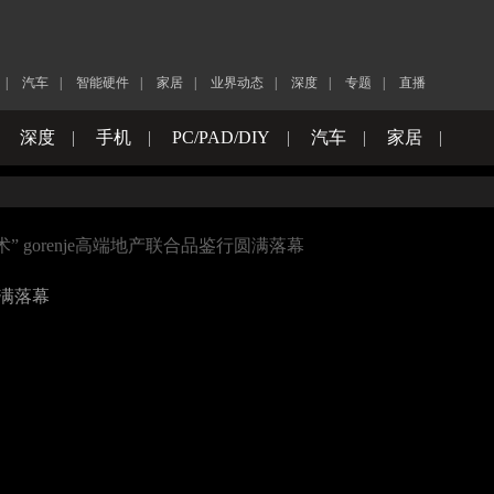
|
汽车
|
智能硬件
|
家居
|
业界动态
|
深度
|
专题
|
直播
|
深度
|
手机
|
PC/PAD/DIY
|
汽车
|
家居
|
术” gorenje高端地产联合品鉴行圆满落幕