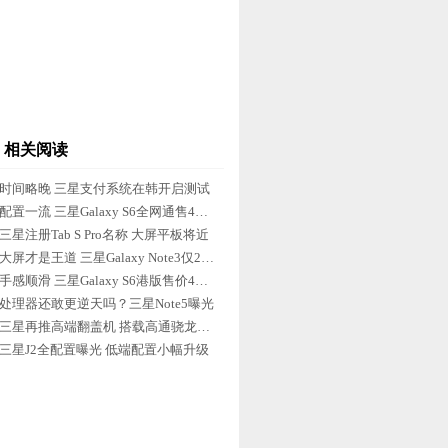
相关阅读
时间略晚 三星支付系统在韩开启测试
配置一流 三星Galaxy S6全网通售4598
三星注册Tab S Pro名称 大屏平板将近
大屏才是王道 三星Galaxy Note3仅2499
手感顺滑 三星Galaxy S6港版售价4099
处理器还敢更逆天吗？三星Note5曝光
三星再推高端翻盖机 搭载高通骁龙808
三星J2全配置曝光 低端配置小幅升级