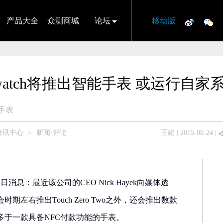
产品大全
众测商城
论坛
移动版
watch将推出智能手表 或运行自家
手表
资讯中心
>
新闻·评论
王建
| 2015-08-24 |
消息：最近该公司的CEO Nick Hayek向媒体透
左右推出Touch Zero Two之外，还会推出数款
多于一款具备NFC付款功能的手表。