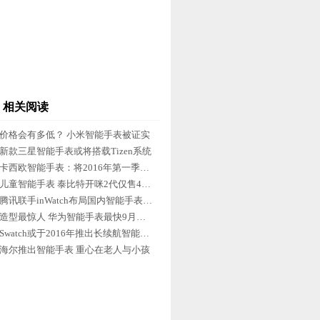
相关阅读
价格会有多低？ 小米智能手表被证实
新款三星智能手表或将搭载Tizen系统
卡西欧智能手表：将2016年第一季面世
儿童智能手表 泰比特开咪2代仅售499元
腾讯联手inWatch布局国内智能手表市场
造型最惊人 华为智能手表最快9月上市
Swatch或于2016年推出长续航智能手表
海尔推出智能手表 重心在老人与小孩