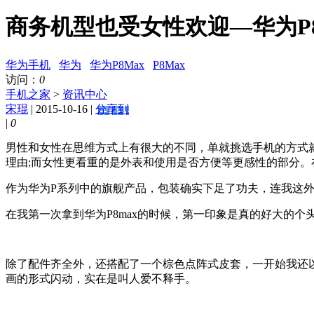
商务机型也受女性欢迎—华为P8
华为手机
华为
华为P8Max
P8Max
访问：
0
手机之家
>
资讯中心
宋琨
| 2015-10-16 |
分享到
|
0
男性和女性在思维方式上有很大的不同，单就挑选手机的方式
理由;而女性更看重的是外表和使用是否方便等更感性的部分。
作为华为P系列中的旗舰产品，包装确实下足了功夫，连我这
在我第一次拿到华为P8max的时候，第一印象是真的好大的
除了配件齐全外，还搭配了一个棕色点阵式皮套，一开始我还
画的形式闪动，实在是叫人爱不释手。