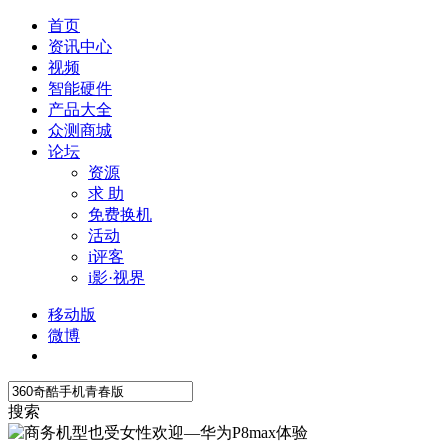
首页
资讯中心
视频
智能硬件
产品大全
众测商城
论坛
资源
求 助
免费换机
活动
i评客
i影·视界
移动版
微博
搜索