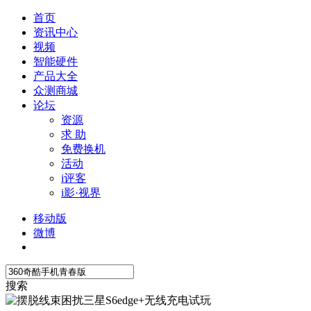
首页
资讯中心
视频
智能硬件
产品大全
众测商城
论坛
资源
求 助
免费换机
活动
i评客
i影·视界
移动版
微博
搜索