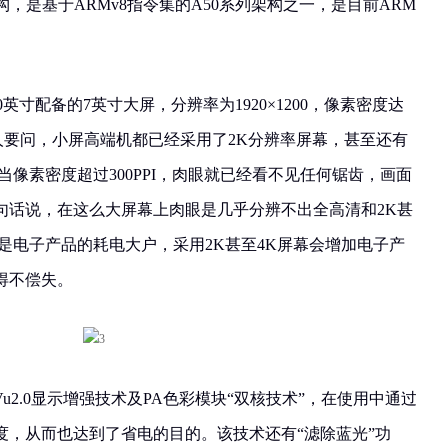
53架构，是基于ARMv8指令集的A50系列架构之一，是目前ARM
0英寸配备的7英寸大屏，分辨率为1920×1200，像素密度达
:1。有人要问，小屏高端机都已经采用了2K分辨率屏幕，甚至还有
当像素密度超过300PPI，肉眼就已经看不见任何锯齿，画面
句话说，在这么大屏幕上肉眼是几乎分辨不出全高清和2K甚
是电子产品的耗电大户，采用2K甚至4K屏幕会增加电子产
得不偿失。
iVu2.0显示增强技术及PA色彩模块“双核技术”，在使用中通过
度，从而也达到了省电的目的。该技术还有“滤除蓝光”功