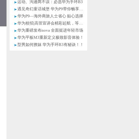
运动、沟通两不误：必选华为手环B3
遇见奇幻童话城堡 华为P9带你畅享童趣
华为P9—海外商旅人士省心 贴心选择
华为校招|高管宣讲会精彩起航，等你！
华为重磅发布nova 全面挺进年轻市场
华为平板M3重新定义极致影音体验！
型男如何撩妹 华为手环B3有秘诀！！