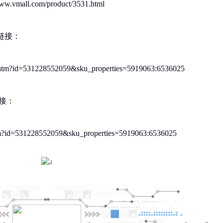
all.com/product/3531.html
链接：
tem.htm?id=531228552059&sku_properties=5919063:6536025
接：
m.htm?id=531228552059&sku_properties=5919063:6536025