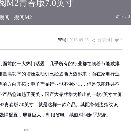
M2青春版7.0英寸
揽阅
揽阅M2
访问：
0
宋琨
| 2016-09-05 |
分享到
|
0
们面前的一大热门话题，几乎所有的行业都在朝着节能减排
排量高功率的增压发动机已经逐渐火热起来；而在家电行业
耗的方向开拓；电子产品行业也不例外……但是低能耗并不
些产品愈加趋于完美，国产大品牌华为推出的一款7英寸大屏
2青春版7.0英寸，就是这样一款产品。其配备侧边指纹识
等强悍配置，屏幕巨大，却很省电，续航时间超乎想象。