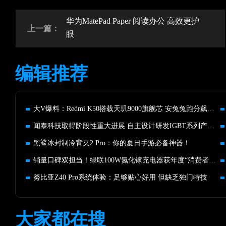
华为MatePad Paper 阅读办公 高效更护
上一篇：
眼
编辑推荐
大V爆料：Redmi K50搭载天玑9000旗舰芯 安兔兔跑分飙出104万
闻泰科技取得阶段性重大进展 自主设计研发IGBT系列产品流片成功
黑鲨冰封制冷背夹2 Pro：你的夏日手游必备神器！
销量口碑双担当！绿联100W氮化镓充电器获年度“消费者爱用奖”
努比亚Z40 Pro系统体验：足够贴心好用 但缺乏独门特技
大家都在搜