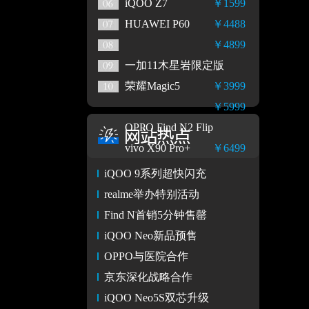
iQOO Z7
￥1599
HUAWEI P60
￥4488
￥4899
一加11木星岩限定版
荣耀Magic5
￥3999
￥5999
OPPO Find N2 Flip
vivo X90 Pro+
￥6499
iQOO 9系列超快闪充
realme举办特别活动
Find N首销5分钟售罄
iQOO Neo新品预售
OPPO与医院合作
京东深化战略合作
iQOO Neo5S双芯升级