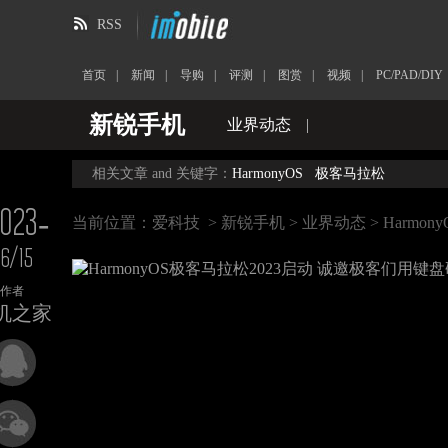
RSS
首页
|
新闻
|
导购
|
评测
|
图赏
|
视频
|
PC/PAD/DIY
新锐手机
业界动态
|
相关文章 and 关键字：
HarmonyOS
极客马拉松
023-
当前位置：
爱科技
>
新锐手机
>
业界动态
> Harm
6/15
作者
机之家