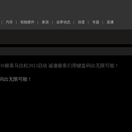
|
汽车
|
智能硬件
|
家居
|
业界动态
|
深度
|
专题
|
直播
onyOS极客马拉松2023启动 诚邀极客们用键盘码出无限可能！