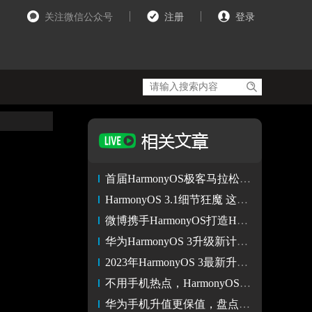
关注微信公众号
注册
登录
首届HarmonyOS极客马拉松将招募 华为HDC.Together决战极客之巅
HarmonyOS 3.1细节狂魔 这些地方你都注意到了么
微博携手HarmonyOS打造HUAWEI Mate X3一屏“3倍热搜”新体验
华为HarmonyOS 3升级新计划公布 华为P20、Mate 10在列
2023年HarmonyOS 3最新升级进展：nova 6等4款机型开放正式版
不用手机热点，HarmonyOS 3多设备移动通信共享让平板联网更简单
华为手机升值更保值，盘点我心目中的HarmonyOS 3实用好功能！