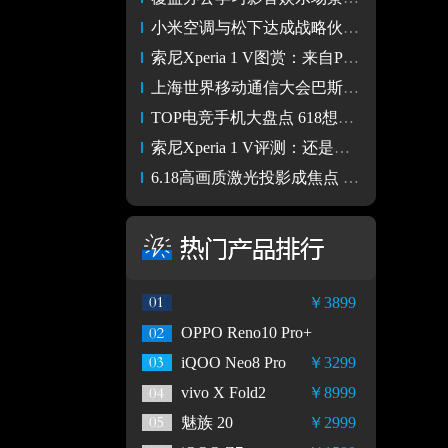
小米空调与松下达成战略伙伴关系 小米技术+松下品质
索尼Xperia 1 V图赏：来自PRO-I的传承
上海世界移动通信大会巴斯夫创迈思消费类解决方案将迎来首展
TOP电竞手机大盘点 618想买电竞手机看这一篇就够了
索尼Xperia 1 V评测：还是熟悉的“索”味 但也不全是
6.18高画质激光投影成焦点 Vidda 7×24直播让网友眼见为实
￥3899
OPPO Reno10 Pro+
iQOO Neo8 Pro
￥3299
vivo X Fold2
￥8999
魅族 20
￥2999