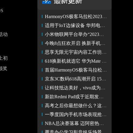
S
HarmonyOS极客马拉松2023启动 诚邀极客们用键盘码出无限可能！
适用于IoT边缘设备 华邦电子推出8Mb Serial NOR Flash
活动
小米物联网平台举办“2023低压电器智能化应用研讨会”
今晚8点狂欢开启 换新手机就来京东618省钱又省心
思享无限元宇宙内容工作坊 与学生创作者同行
上初
618换新机就选它 华为Mate X3十项全能折叠旗舰
颁奖
首届HarmonyOS极客马拉松将招募 华为HDC.Together决战极客之巅
京东3C数码618高潮开启 15日晚8点折叠屏手机只需7999元
让科技抵达美好，vivo成为杭州亚运会官方手机
新款Redmi Pad或于近期发布 将升级至骁龙680处理器
高考之后你最想做什么？这届考生给出了自己的答案
一季度国内手机市场表现抢眼 入门机出货量增幅达22%
NBA总决赛落幕 迈阿密热火成为本赛季中国地区“种树总冠军
覆盖办公学习影音娱乐场景 618华为MatePad系列选购指南