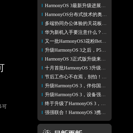
HarmonyOS 3最新升级进展：nova 7 5G等4款机型开启公测招募
HarmonyOS分布式技术的奥义，多设备通信共享告诉你
多端协同办公体验的天花板？HarmonyOS 3超级中转站“旦用难回”
华为新机入手要注意什么？别忘了第一时间升级HarmonyOS 3
又一批HarmonyOS3花粉Beta版招募启动，nova7 5G等4款机型可报名
升级HarmonyOS 3之后，P50刷短视频3小时仅耗电27%！
HarmonyOS 3正式版升级来了！首批覆盖Mate X2等21款机型
可
十月首批HarmonyOS 3升级名单曝光，7款机型启动花粉Beta版招募
节后工作心不在焉，别怕！HarmonyOS 3超级终端助你高效办公
升级HarmonyOS 3，伴你国庆黄金，宅家出游两不误
升级HarmonyOS 3，设备强强组合打造全新家庭娱乐生活方式
终于升级了HarmonyOS 3，体验究竟怎么样？看完就知道有多香！
多可
强强联合！HarmonyOS 3携手华为Mate 50系列带来强劲体验