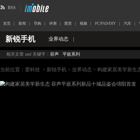
RSS
首页
|
新闻
|
导购
|
评测
|
图赏
|
视频
|
PC/PAD/DIY
|
汽车
|
新锐手机
业界动态
|
相关文章 and 关键字：
容声
平嵌系列
当前位置：
爱科技
>
新锐手机
>
业界动态
> 构建家居美学新生