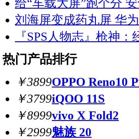
给“车载大屏”跑个分 
刘海屏变成药丸屏 华为M
『SPS人物志』枪神
热门产品排行
￥3899
OPPO Reno10 P
￥3799
iQOO 11S
￥8999
vivo X Fold2
￥2999
魅族 20