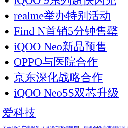
iQOO 9系列超快闪充
realme举办特别活动
Find N首销5分钟售罄
iQOO Neo新品预售
OPPO与医院合作
京东深化战略合作
iQOO Neo5S双芯升级
爱科技
关于我们
|
广告服务
|
联系我们
|
友情链接
|
工作机会
|
免责声明
|
网站