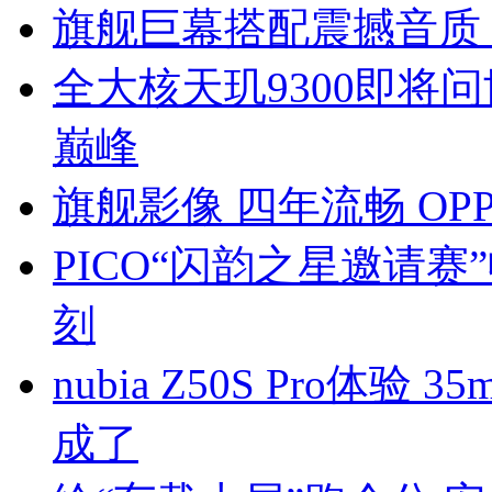
旗舰巨幕搭配震撼音质 荣耀
全大核天玑9300即将
巅峰
旗舰影像 四年流畅 OPPO
PICO“闪韵之星邀请赛
刻
nubia Z50S Pro
成了