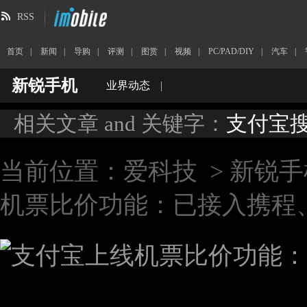
RSS
首页
|
新闻
|
导购
|
评测
|
图赏
|
视频
|
PC/PAD/DIY
|
汽车
|
新锐手机
业界动态
|
相关文章 and 关键字：
支付宝
当前位置：
爱科技
>
新锐手
机票比价功能：已接入携程