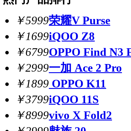
￥5999
荣耀V Purse
￥1699
iQOO Z8
￥6799
OPPO Find N3 F
￥2999
一加 Ace 2 Pro
￥1899
OPPO K11
￥3799
iQOO 11S
￥8999
vivo X Fold2
￥2999
魅族 20