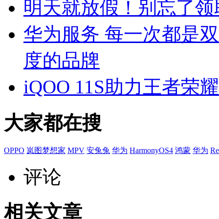
明天就放假！别忘了领
华为服务 每一次都是
度的品牌
iQOO 11S助力王者
大家都在搜
OPPO
岚图梦想家
MPV
安兔兔
华为
HarmonyOS4
鸿蒙
华为
Re
评论
相关文章