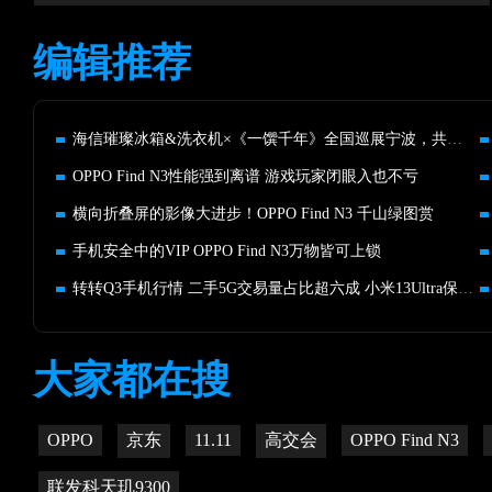
编辑推荐
海信璀璨冰箱&洗衣机×《一馔千年》全国巡展宁波，共启璀璨生活！
OPPO Find N3性能强到离谱 游戏玩家闭眼入也不亏
横向折叠屏的影像大进步！OPPO Find N3 千山绿图赏
手机安全中的VIP OPPO Find N3万物皆可上锁
转转Q3手机行情 二手5G交易量占比超六成 小米13Ultra保值率第一
大家都在搜
OPPO
京东
11.11
高交会
OPPO Find N3
联发科天玑9300