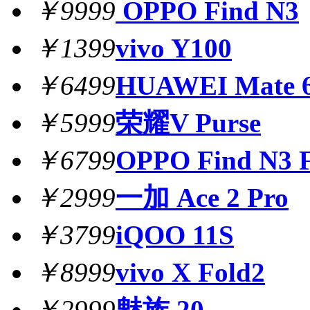
￥9999
OPPO Find N3
￥1399
vivo Y100
￥6499
HUAWEI Mate 6
￥5999
荣耀V Purse
￥6799
OPPO Find N3 F
￥2999
一加 Ace 2 Pro
￥3799
iQOO 11S
￥8999
vivo X Fold2
￥2999
魅族 20