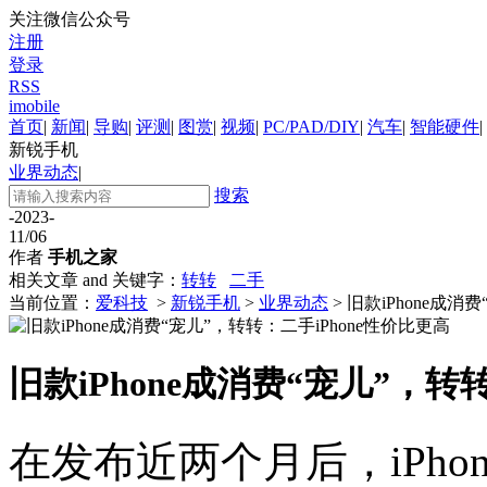
关注微信公众号
注册
登录
RSS
imobile
首页
|
新闻
|
导购
|
评测
|
图赏
|
视频
|
PC/PAD/DIY
|
汽车
|
智能硬件
|
新锐手机
业界动态
|
搜索
-2023-
11/06
作者
手机之家
相关文章 and 关键字：
转转
二手
当前位置：
爱科技
>
新锐手机
>
业界动态
> 旧款iPhone成消
旧款iPhone成消费“宠儿”，转
在发布近两个月后，iPho