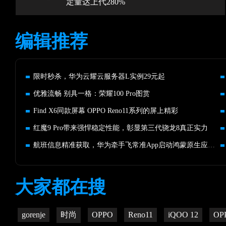
定量达上代280%
编辑推荐
限时秒杀，华为云耀云服务器L实例29元起
优雅流畅 别具一格：荣耀100 Pro图赏
Find X6同款屏幕 OPPO Reno11系列的屏上精彩
红魔9 Pro带来强悍稳定性能，彰显第三代骁龙8真正实力
航班信息精准获取，华为牵手飞常准App启动鸿蒙原生应用开发
大家都在搜
gorenje
时尚
OPPO
Reno11
iQOO 12
OP