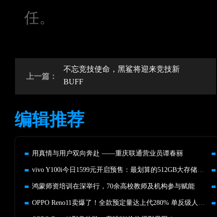
任。
不忘竞技使命，黑鲨将迎来竞技新
上一篇：
BUFF
编辑推荐
用真情与用户双向奔赴 ——重庆联通营业员谭春丽
vivo Y100i今日1599元开启预售：最划算的512GB大存储手机
鸿蒙师资培训在深举行，70余高校教师及机构参与赋能
OPPO Reno11卖爆了！全款预定量达上代280% 单反级人像颇受认可