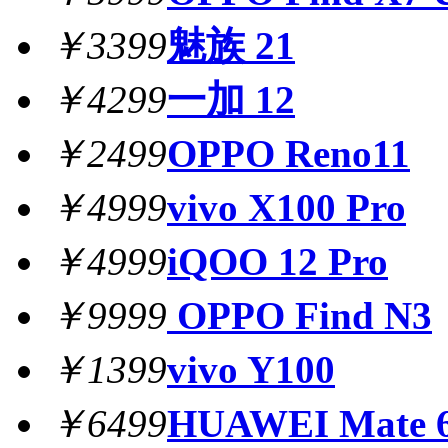
￥3399
魅族 21
￥4299
一加 12
￥2499
OPPO Reno11
￥4999
vivo X100 Pro
￥4999
iQOO 12 Pro
￥9999
OPPO Find N3
￥1399
vivo Y100
￥6499
HUAWEI Mate 6