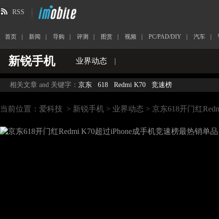
RSS
首页
|
新闻
|
导购
|
评测
|
图赏
|
视频
|
PC/PAD/DIY
|
汽车
|
新锐手机
业界动态
|
相关文章 and 关键字：
京东
618
Redmi K70
竞速榜
当前位置：
爱科技
>
新锐手机
>
业界动态
> 京东618开门红Red