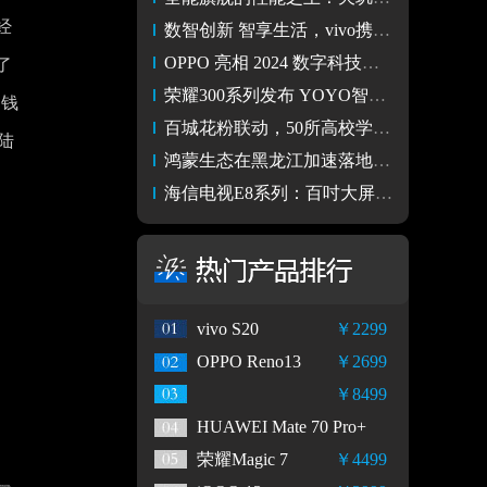
经
数智创新 智享生活，vivo携多款6G原型机亮相数字科技生态大会
OPPO 亮相 2024 数字科技生态大会，Find X8系列成焦点
了
荣耀300系列发布 YOYO智能体“一句话”治好出行焦虑
、钱
百城花粉联动，50所高校学子热情参与华为阅读读书会
陆
鸿蒙生态在黑龙江加速落地，北大荒等企业内部应用完成鸿蒙适配
海信电视E8系列：百吋大屏AI画质，悬疑剧就得拉满氛围感
vivo S20
￥2299
OPPO Reno13
￥2699
￥8499
HUAWEI Mate 70 Pro+
荣耀Magic 7
￥4499