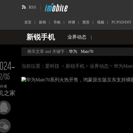
RSS
首页
|
新闻
|
导购
|
评测
|
图赏
|
视频
|
PC/PAD/DIY
新锐手机
业界动态
|
相关文章 and 关键字：
华为
Mate70
024-
当前位置：
爱科技
>
新锐手机
>
业界动态
> 华为M
2/05
作者
机之家