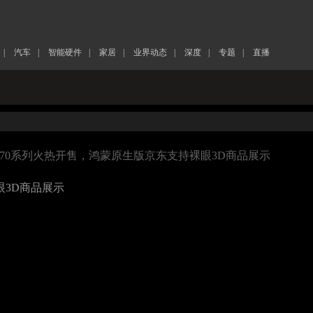
|
汽车
|
智能硬件
|
家居
|
业界动态
|
深度
|
专题
|
直播
ate70系列火热开售，鸿蒙原生版京东支持裸眼3D商品展示