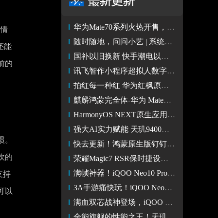
华为Mate70系列火热开售，鸿蒙原生版京东支持裸眼3D商品展示
详情
随时随地，问问小艺 | 系统级AI助手小艺带来专业问答新体验
还能
国补以旧换新 快手潮电以旧换新出手节实现品牌与老铁的双向奔赴
前的
讯飞智作小程序超拟人数字人功能开放 个性化数字人形象触手可及
拍红每一种红 华为红枫原色影像成移动影像色彩还原新标杆
麒麟鸿蒙完全体-华为 MateX6 强的飞起！
HarmonyOS NEXT原生应用焕新，高品质内容体验触手可及
强大AI实力赋能 天玑9400助推高端手机市场新格局
惯。
快去更新！鸿蒙原生版钉钉OA审批功能正式公测，功能更全面了！
欢的
荣耀Magic7 RSR保时捷设计亮相中国电信2024数字科技生态大会
满帧神器！iQOO Neo10 Pro双芯实力太强了
支持
3A手游痛快玩！iQOO Neo10 Pro配置太顶了
可以
满血双芯战神登场，iQOO Neo10 Pro带来PC级手游体验！
全能旗舰的性能之王！天玑9400助力OV旗舰领跑性能榜单