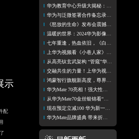
华为教育中心升级大揭秘：沉浸式学习新体验！
华为与泛微签署合作备忘录，共推通用办公领域鸿蒙化发展
《怒放的生命》发布会震撼开场，上华为音乐重温感受
温暖的世界：2024华为影像大赛获奖名单揭晓
七年重逢，热血依旧，《白夜破晓》上线华为视频！
上华为视频看《小巷人家》，感受父母辈的命运转折
从高亮钛玄武架构 “管窥”华为Mate70系列的初心和野望
交融共生的力量！上华为视频重温《怒放的生命》震撼现场
鸿蒙智行旗舰新高度，尊界S800正式亮相华为Mate品牌盛典
展示
华为Mate 70亮相！强大性能解锁畅快游戏体验
从华为Mate70金丝银锦看“盎然向新”的精神内核
现在预定立减100 华为新一代MatePad Pro 13.2英寸京东开启预售
件配
华为Mate品牌盛典 带来折叠屏手机最强完全体华为Mate X6
用
了