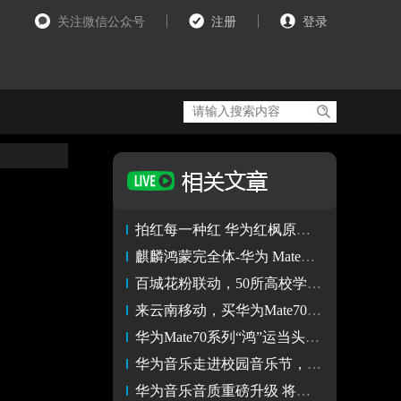
关注微信公众号
注册
登录
拍红每一种红 华为红枫原色影像成移动影像色彩还原新标杆
麒麟鸿蒙完全体-华为 MateX6 强的飞起！
百城花粉联动，50所高校学子热情参与华为阅读读书会
来云南移动，买华为Mate70系列不加价还送600G流量
华为Mate70系列“鸿”运当头，山姆会员商店首发鸿蒙原生版
华为音乐走进校园音乐节，在上海交大点燃摇滚青春
华为音乐音质重磅升级 将实现全曲库超高清、空间音频