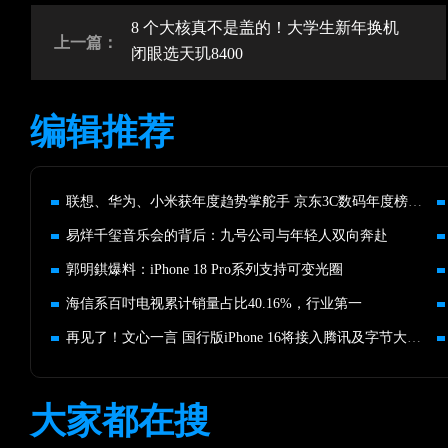
8 个大核真不是盖的！大学生新年换机
上一篇：
闭眼选天玑8400
编辑推荐
联想、华为、小米获年度趋势掌舵手 京东3C数码年度榜单揭晓
易烊千玺音乐会的背后：九号公司与年轻人双向奔赴
郭明錤爆料：iPhone 18 Pro系列支持可变光圈
海信系百吋电视累计销量占比40.16%，行业第一
再见了！文心一言 国行版iPhone 16将接入腾讯及字节大模型
大家都在搜