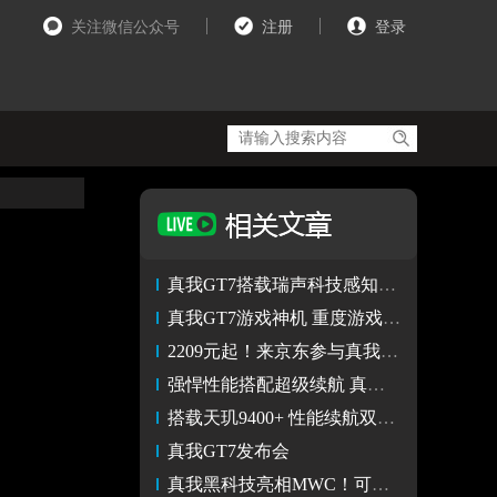
关注微信公众号
注册
登录
真我GT7搭载瑞声科技感知系统解决方案
真我GT7游戏神机 重度游戏依然丝滑流畅
2209元起！来京东参与真我GT7预售享国补叠加以旧换新补贴
强悍性能搭配超级续航 真我GT7评测
搭载天玑9400+ 性能续航双冠王 真我GT7正式发布
真我GT7发布会
真我黑科技亮相MWC！可更换镜头概念机探索影像巅峰