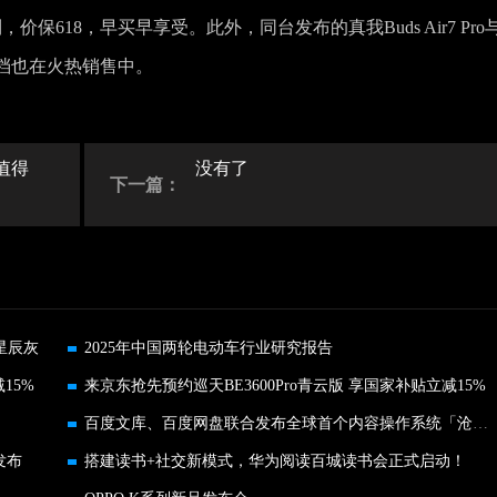
保618，早买早享受。此外，同台发布的真我Buds Air7 Pro
档也在火热销售中。
s值得
没有了
下一篇：
增星辰灰
2025年中国两轮电动车行业研究报告
减15%
来京东抢先预约巡天BE3600Pro青云版 享国家补贴立减15%
百度文库、百度网盘联合发布全球首个内容操作系统「沧舟OS」
发布
搭建读书+社交新模式，华为阅读百城读书会正式启动！