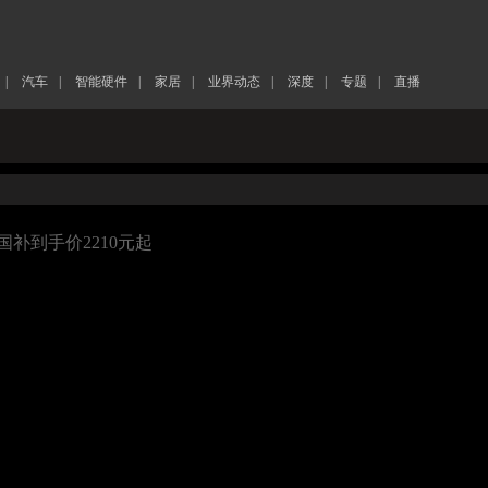
|
汽车
|
智能硬件
|
家居
|
业界动态
|
深度
|
专题
|
直播
国补到手价2210元起