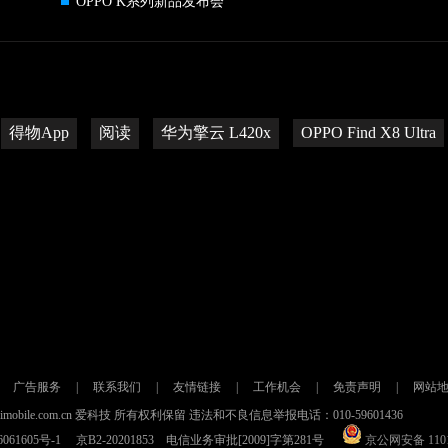
OPPO K系列新品发布会
得物App
阅读
华为擎云 L420x
OPPO Find X8 Ultra
广告服务
|
联系我们
|
友情链接
|
工作机会
|
免责声明
|
网站
021 imobile.com.cn 爱科技 所有权利保留 违法和不良信息举报电话：010-59601436
061605号-1
京B2-20201853 电信业务审批[2009]字第281号
京公网安备 1101