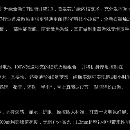
+，并升级全新GT性能引擎2.0，首发芯片级内核技术，充分发挥3n
7行业首发散热更强更轻薄更耐摔的"科技小冰皮"，全新石墨烯
C均热板，一部性能旗舰，两套散热系统，真正做到重载游戏无惧烫手
泰坦电池+100W光速秒充的续航灭霸组合，并将机身厚度控制在
既要大、又要快、还要薄”的续航梦想。续航实测可实现追剧9小时/
"畅玩一整天，还剩一半电"，带上真我GT7五一假期轻松出游。
眼直屏，坚持观感、显示、护眼、操控四大标准，打造一块电竞好屏
500nit局部峰值亮度，无惧户外高光；1.3mm超窄边框也带来性