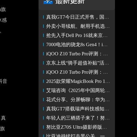
m旗
真我GT7今日正式开售，国补到手价2210元起
冰感
外卖小哥续航、耐用手机选购指南 iPhone 13京东低至2899元
。
抢先入手Dell Pro 16就来京东 指定机型晒单送200元E卡
7000电池的骁龙8s Gen4！iQOO Z10 Turbo Pro图赏
iQOO Z10 Turbo Pro评测：同档位性能续航小灭霸 游戏爱不释手
京东上线“骑手超值补贴”活动 买手机可享额外200元补贴
iQOO Z10 Turbo Pro评测：同级最强的性能体验和续航王者
抖音
2025款荣耀MagicBook Pro 16三款配色亮相，新增星辰灰
艾瑞咨询《2025年中国两轮电动车行业研究报告》：九号稳居第一
花式分享、分屏畅聊：华为Pura X让社交生活游刃有余
真我GT7搭载瑞声科技感知系统解决方案
。真
年轻人的三栖搭子来了！努比亚平板 Pro解锁办公娱乐学习全场景
努比亚Z70S Ultra摄影师版、努比亚平板 Pro发布
能旗
比亚迪持续打击黑公关，一造谣者被公安机关行政拘留