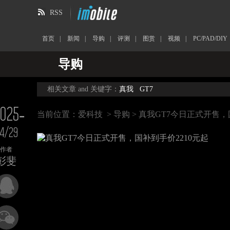
RSS
首页
|
新闻
|
导购
|
评测
|
图赏
|
视频
|
PC/PAD/DIY
导购
相关文章 and 关键字：
真我
GT7
025-
当前位置：
爱科技
>
导购
> 真我GT7今日正式开售，
4/29
作者
彭斐