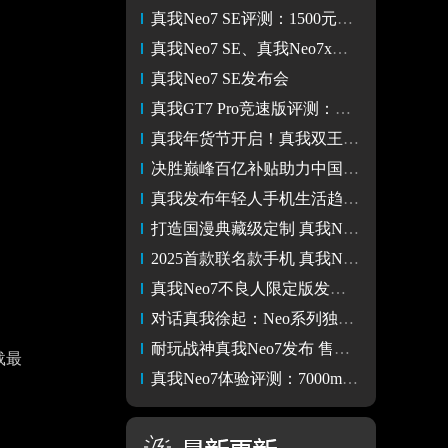
真我Neo7 SE评测：1500元档游戏神机 续航战神更耐用
真我Neo7 SE、真我Neo7x发布 国补价1530起
真我Neo7 SE发布会
真我GT7 Pro竞速版评测：极致的游戏体验 纯血性能旗舰
真我年货节开启！真我双王牌GT7 Pro +Neo7年货节价格实惠
决胜巅峰百亿补贴助力中国电竞 真我手机与决胜巅峰中国赛区
真我发布年轻人手机生活趋势十大关键词，打造更懂年轻人的品牌
打造国漫典藏级定制 真我Neo7不良人限定版正式发布
2025首款联名款手机 真我Neo7不良人限定版带你遨游江湖
真我Neo7不良人限定版发布会
对话真我徐起：Neo系列独立 冲击中端线上市场份额第一
耐玩战神真我Neo7发布 售价仅2099元起 横扫中端市场
载最
真我Neo7体验评测：7000mAh巨量电池加持 天玑9300+游戏玩到爽