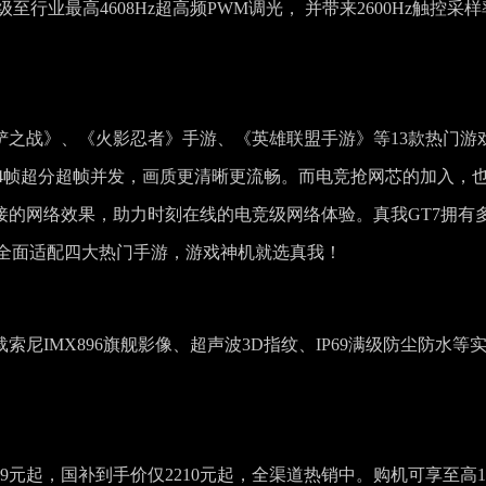
行业最高4608Hz超高频PWM调光， 并带来2600Hz触控采样
铲之战》、《火影忍者》手游、《英雄联盟手游》等13款热门游
+144帧超分超帧并发，画质更清晰更流畅。而电竞抢网芯的加入，
接的网络效果，助力时刻在线的电竞级网络体验。真我GT7拥有
已全面适配四大热门手游，游戏神机就选真我！
尼IMX896旗舰影像、超声波3D指纹、IP69满级防尘防水等
99元起，国补到手价仅2210元起，全渠道热销中。购机可享至高1