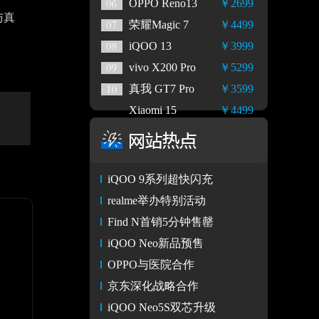
OPPO Reno13
￥2699
与真
荣耀Magic 7
￥4499
iQOO 13
￥3999
vivo X200 Pro
￥5299
真我 GT7 Pro
￥3599
Xiaomi 15
￥4499
iQOO 9系列超快闪充
realme举办特别活动
Find N首销5分钟售罄
iQOO Neo新品预售
OPPO与医院合作
京东深化战略合作
iQOO Neo5S双芯升级