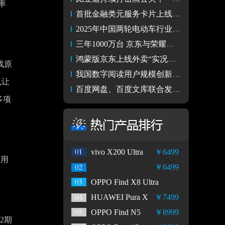
率
首批金融类元服务卡片上线 东方财富打造轻量化投资理财新体验！
2025年中国两轮电动车行业研究报告
三年1000万台 京东与荣耀就智能穿戴品类达成战略合作目标
鸿蒙版京东上线外卖“实况窗”，订单状态尽在“掌”控
戏原
我国数字阅读用户规模创新高 荣耀加码布局数字内容
也让
百度网盘、百度文库联合发布「AI笔记 业内首个多模态一站式笔记
多项
vivo X200 Ultra
￥6499
实用
￥6499
OPPO Find X8 Ultra
HUAWEI Pura X
￥7499
OPPO Find N5
￥8999
2期