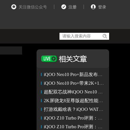
关注微信公众号
注册
登录
iQOO Neo10 Pro+新品发布活动
iQOO Neo10 Pro+带来2K+144FPS超分超帧并发
超配双芯战神iQOO Neo10 Pro+ 挑战行业最高1% Low帧
2K屏骁龙8至尊版超配性能旗舰 iQOO Neo10 Pro+正式官宣
打游戏戴啥表？iQOO WATCH 5 成 KPL 选手 “上分神器”
iQOO Z10 Turbo Pro评测：同档位性能续航小灭霸 游戏爱不释手
iQOO Z10 Turbo Pro评测：同级最强的性能体验和续航王者