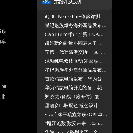
iQOO Neo10 Pro+体验评测：2K屏的同档性能王者
星纪魅族举办海外新品发布会 开启全球市场新征程
双舷
CASETiFY 推出全新 HUAWEI Pura X 系列手机壳
跑车
超好玩的能量小圆表来了 荣耀手表Fit定档5月28日发布
宁德时代登陆港交所，“A+H”加速全球化布局
混动纯电双线驱动 宋家族以实力重塑SUV市场格局
星纪魅族举办海外新品发布会 迈入生态出海新阶段
首款鸿蒙电脑发布，华为音乐支持外放空间音频
it
华为鸿蒙电脑开启预售，花瓣地图PC 版本正式发布
从北
郑晓龙x肖战《藏海传》复仇开战！华为视频实时更新中
甜酷多巴胺配色 撞色设计更多元 vivo S30 Pro mini开箱
vivo专家王瑞鑫荣获3GPP卓越奖，彰显vivo通信产业新高度
“瓯江论数 数安未来” 2025数据安全发展大会召开
华为nova 14系列来了，全能实力含金量拉满，同档位降维打击