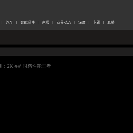
|
汽车
|
智能硬件
|
家居
|
业界动态
|
深度
|
专题
|
直播
体验评测：2K屏的同档性能王者