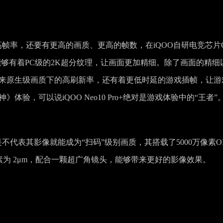
画质的高帧率，还要有更高的画质、更高的帧数，在iQOO自研电竞芯片
能够有着PC级的2K超分纹理，让画面更加精细。除了画面的精细
够带来原生级画质下的高刷新率，还有着更低时延的游戏插帧，让游
体验，可以说iQOO Neo10 Pro+绝对是游戏体验中的“王者”
，但是不代表其影像就能成为“扫码”级别画质，其搭载了5000万像素OI
像素为 2μm，配合一颗超广角镜头，能够带来更好的影像效果。