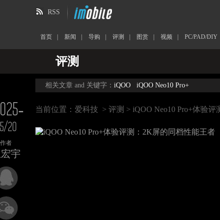
RSS
首页
|
新闻
|
导购
|
评测
|
图赏
|
视频
|
PC/PAD/DIY
评测
相关文章 and 关键字：
iQOO
iQOO Neo10 Pro+
025-
当前位置：
爱科技
>
评测
> iQOO Neo10 Pro+
5/20
作者
王宏宇