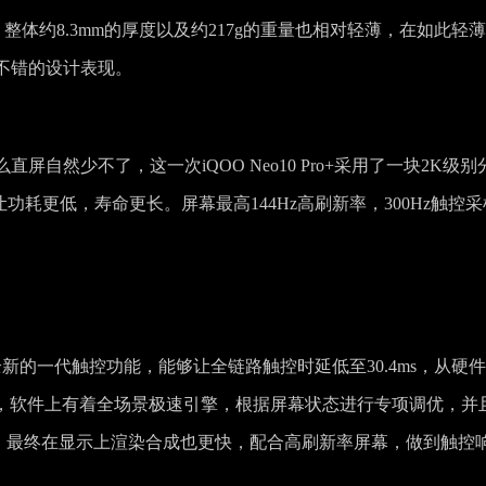
设计，整体约8.3mm的厚度以及约217g的重量也相对轻薄，在如此轻
着不错的设计表现。
自然少不了，这一次iQOO Neo10 Pro+采用了一块2K级别
功耗更低，寿命更长。屏幕最高144Hz高刷新率，300Hz触控采
新的一代触控功能，能够让全链路触控时延低至30.4ms，从硬
更高，软件上有着全场景极速引擎，根据屏幕状态进行专项调优，并
优，最终在显示上渲染合成也更快，配合高刷新率屏幕，做到触控