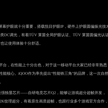
屏幕护眼就十分重要，搭载悦目护眼IP，硬件上护眼圆偏振光技
lse类DC调光，有着TÜV 莱茵全局护眼认证、TÜV 莱茵圆偏光认
纹也让使用体验十分舒适。
至尊版移动平台，在性能上十分出色，对于这一移动平台大家已经非常熟悉
 GHz性能核心。iQOO作为率先提出“性能铁三角”的品牌，这一次自
1。
用了行业最强独显芯片——自研电竞芯片Q2，能够让游戏超分超帧并发，
PC级2K纹理超分，有着原生画质超帧，也跟行业多个游戏官方合作