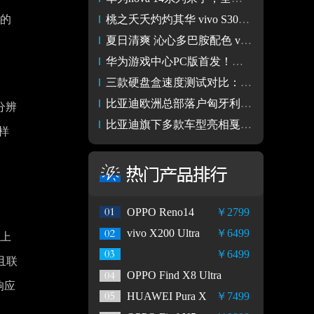
薄的
桃之夭夭灼灼其华 vivo S30桃桃粉配色开箱
夏日清爽 沁心多巴胺配色 vivo S30系列图赏
华为游戏中心PC版首发！支持100+精品游戏
三款硬盘盒速度测试对比：铁威马、绿联、优越者
比亚迪欧洲总部落户匈牙利，全球化布局又一里程碑
分辨
比亚迪旗下多款车型亮相戛纳电影节，向世界展示中国智造
样
OPPO Reno14
￥2799
vivo X200 Ultra
￥6499
件上
￥6499
且联
OPPO Find X8 Ultra
响应
HUAWEI Pura X
￥7499