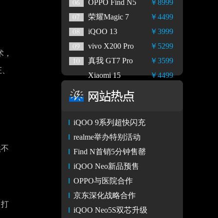
OPPO Find N5
￥8999
荣耀Magic 7
￥4499
iQOO 13
￥3999
vivo X200 Pro
￥5299
术，
真我 GT7 Pro
￥3599
证、
Xiaomi 15
￥4499
iQOO 9系列超快闪充
realme举办特别活动
然不
Find N首销5分钟售罄
iQOO Neo新品预售
OPPO与医院合作
京东深化战略合作
，打
iQOO Neo5S双芯升级