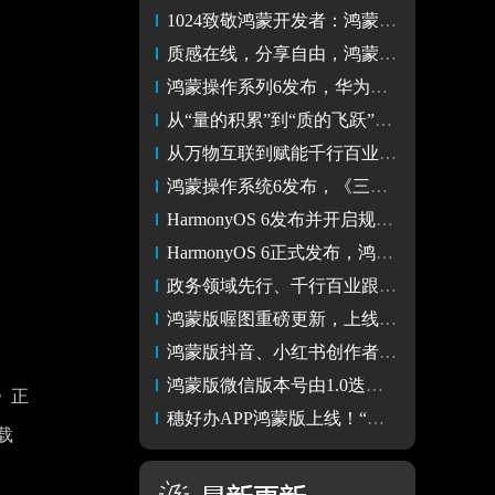
1024致敬鸿蒙开发者：鸿蒙生态全速进击背后的真正主角
质感在线，分享自由，鸿蒙版酷狗音乐重塑音乐体验天花板
鸿蒙操作系列6发布，华为首发毛球系列主题
从“量的积累”到“质的飞跃”！鸿蒙游戏“6”到飞起
从万物互联到赋能千行百业：鸿蒙电脑企业版即将发布
鸿蒙操作系统6发布，《三角洲行动》实现性能深度优化
HarmonyOS 6发布并开启规模公测，鸿蒙生态迈入“好用”新阶段
HarmonyOS 6正式发布，鸿蒙版支付宝完善理财服务
政务领域先行、千行百业跟进，鸿蒙生态加速办公质效全面提升
鸿蒙版喔图重磅更新，上线“相机闪传”功能，提升照片直播效率
鸿蒙版抖音、小红书创作者中心流量创意全都有，创作之路更省心
鸿蒙版微信版本号由1.0迭代为8.0，共享实时位置等功能正式上线
》正
穗好办APP鸿蒙版上线！“掌上服务”再升级！
载