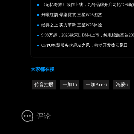
《记忆奇旅》续作上线，九号品牌开启两轮“OS新
丹曦红韵 晕染霓裳 三星W26图赏
经典之上 实力革新 三星W26体验
OPPO智慧服务吹起AI之风，移动开发拨云见日
大家都在搜
传音控股
一加15
一加Ace 6
鸿蒙6
评论