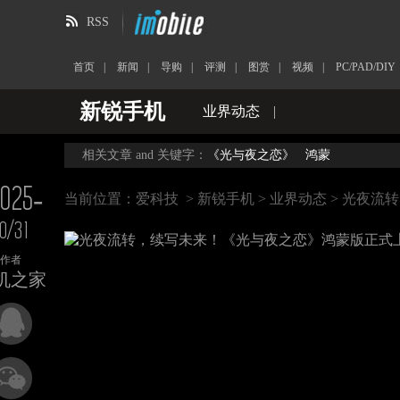
RSS
首页
|
新闻
|
导购
|
评测
|
图赏
|
视频
|
PC/PAD/DIY
新锐手机
业界动态
|
相关文章 and 关键字：
《光与夜之恋》
鸿蒙
025-
当前位置：
爱科技
>
新锐手机
>
业界动态
> 光夜流
10/31
作者
机之家