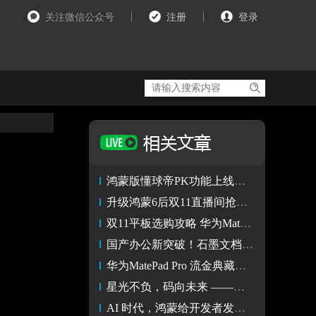
关注微信公众号
注册
登录
鸿蒙版懂球帝PK功能上线！观赛服务卡片等更多独家功能等你解锁
升级鸿蒙6后双11直播间抢购速度快20%，鸿蒙有礼不断签
双11平板选购攻略 华为MatePad鸿蒙平板家族任你挑
国产办公新突破！石墨文档中台完成鸿蒙适配 开启端云协同新篇章
华为MatePad Pro 流金典藏版开售 抢先体验鸿蒙6.0 AI办公更给力
星光不负，码向未来 ———选择鸿蒙的800万种可能
AI 时代，鸿蒙给开发者发了张「新船票」