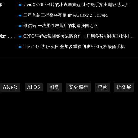
旅”
vivo X300巨出片的小直屏旗舰 让你随手拍出电影感大片
三星首款三折叠将亮相 命名Galaxy Z TriFold
维信诺 一块柔性屏背后的制造强国之路
9.98万起，2026款宋L DM-i上市，纯电续航高达200km，标配云辇C
OPPO与蚂蚁集团签署战略合作：开启多智能体互联协同新时代
nova 14活力版预售 叠加多重福利成2000元档最值手机
AI办公
AI OS
图赏
安全骑行
鸿蒙
折叠屏