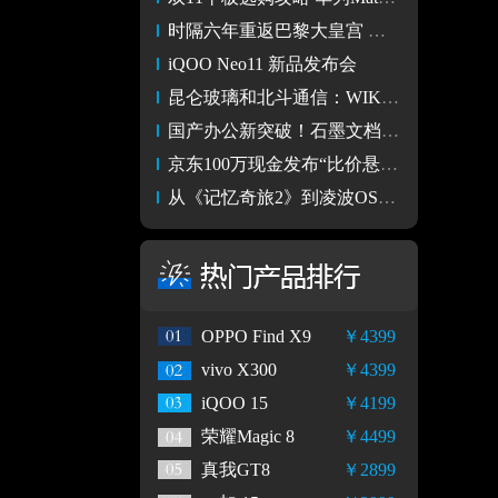
时隔六年重返巴黎大皇宫 华为影像XMAGE这次要搞点大事
iQOO Neo11 新品发布会
昆仑玻璃和北斗通信：WIKO X70的“耐用安全”双王牌解码
国产办公新突破！石墨文档中台完成鸿蒙适配 开启端云协同新篇章
京东100万现金发布“比价悬赏令” 爆款产品直播间5折抢购
从《记忆奇旅2》到凌波OS：两轮出行正在进入“软硬件共生时代”
OPPO Find X9
￥4399
vivo X300
￥4399
iQOO 15
￥4199
荣耀Magic 8
￥4499
真我GT8
￥2899