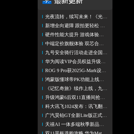
光夜流转，续写未来！《光与夜之恋》鸿蒙版正式上线
新增全向避障 跟拍更轻松 大疆DJI Neo 2发布
硬件性能大提升 游戏体验大越级 iQOO Neo11评测
中端定价旗舰体验 双芯合璧性能越级 iQOO Neo11评测
九号安全骑行活动走进全国百所高校 长期招募校园体验官
华为阅读VIP会员权益升级，会员畅读全站出版书籍
ROG 9 Pro获2025G-Mark设计奖 电竞手机美学巅峰
鸿蒙版懂球帝PK功能上线！观赛服务卡片等更多独家功能等你解锁
《记忆奇旅》续作上线，九号品牌开启两轮“OS新旅”
升级鸿蒙6后双11直播间抢购速度快20%，鸿蒙有礼不断签
科大讯飞1024发布：讯飞翻译APP迭代焕新 同声传译重构沟通体验
广汽昊铂GT全新Lite版正式上市 15.38万起
天禧AI 一体多端秋季新品超能之夜【直播】
双11平板选购攻略 华为MatePad鸿蒙平板家族任你挑