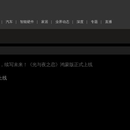
|
汽车
|
智能硬件
|
家居
|
业界动态
|
深度
|
专题
|
直播
转，续写未来！《光与夜之恋》鸿蒙版正式上线