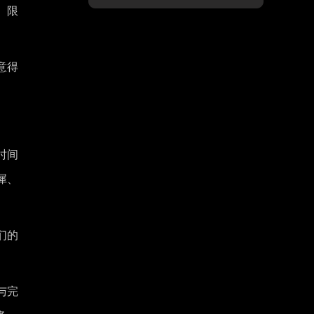
、限
意得
时间
犀、
们的
与完