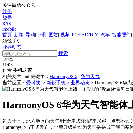
关注微信公众号
注册
登录
RSS
imobile
首页
|
新闻
|
导购
|
评测
|
图赏
|
视频
|
PC/PAD/DIY
|
汽车
|
智能硬件
|
新锐手机
业界动态
|
搜索
-2025-
11/03
作者
手机之家
相关文章 and 关键字：
HarmonyOS 6
华为天气
当前位置：
爱科技
>
新锐手机
>
业界动态
> HarmonyO
HarmonyOS 6华为天气智
进入十月，北方地区的天气用“断崖式降温”来形容一点都不
HarmonyOS 6正式发布，全新升级的华为天气妥妥成了我们