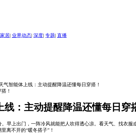
家居
|
业界动态
|
深度
|
专题
|
直播
S 6华为天气智能体上线：主动提醒降温还懂每日穿搭！
能体上线：主动提醒降温还懂每日穿
过分。早上出门，一阵冷风就能把人吹得透心凉。看天气、找衣服
寒潮里离不开的“暖冬搭子”！