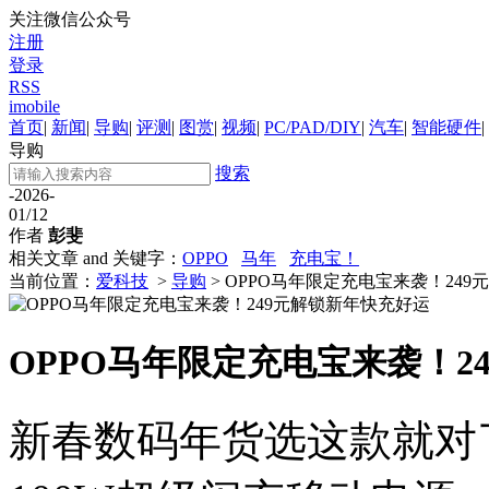
关注微信公众号
注册
登录
RSS
imobile
首页
|
新闻
|
导购
|
评测
|
图赏
|
视频
|
PC/PAD/DIY
|
汽车
|
智能硬件
|
导购
搜索
-2026-
01/12
作者
彭斐
相关文章 and 关键字：
OPPO
马年
充电宝！
当前位置：
爱科技
>
导购
> OPPO马年限定充电宝来袭！24
OPPO马年限定充电宝来袭！2
新春数码年货选这款就对