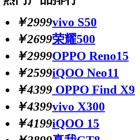
￥2999
vivo S50
￥2699
荣耀500
￥2999
OPPO Reno15
￥2599
iQOO Neo11
￥4399
OPPO Find X9
￥4399
vivo X300
￥4199
iQOO 15