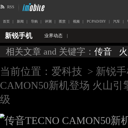
RSS
首页
|
新闻
|
导购
|
评测
|
图赏
|
视频
|
PC/PAD/DIY
|
汽车
|
新锐手机
业界动态
|
相关文章 and 关键字：
传音
火
当前位置：
爱科技
>
新锐手
CAMON50新机登场 火山
级