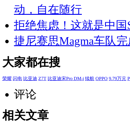
动，自在随行
拒绝焦虑！这就是中国
捷尼赛思Magma车队完
大家都在搜
荣耀
闪电
比亚迪
Z7T
比亚迪宋Pro DM-i
续航
OPPO
9.79万元
P
评论
相关文章