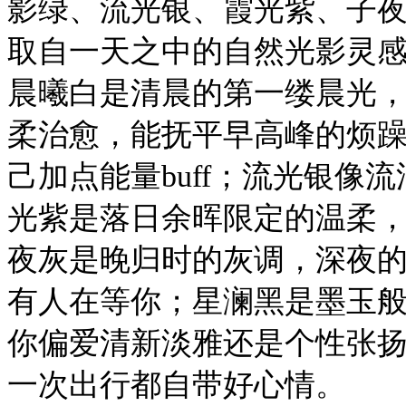
影绿、流光银、霞光紫、子
取自一天之中的自然光影灵
晨曦白是清晨的第一缕晨光
柔治愈，能抚平早高峰的烦
己加点能量
buff
；流光银像流
光紫是落日余晖限定的温柔
夜灰
是晚归时的灰调，深夜
有人在等你；星澜黑是墨玉
你偏爱清新淡雅还是个性张
一次出行都自带好心情。