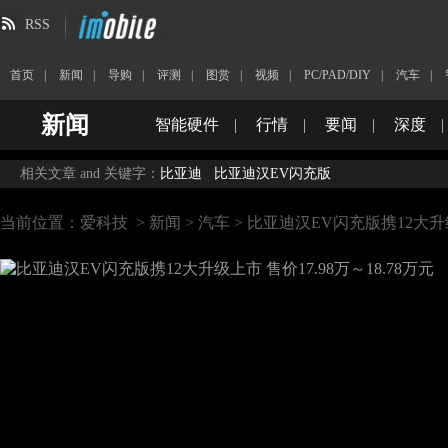
RSS
首页
|
新闻
|
导购
|
评测
|
图赏
|
视频
|
PC/PAD/DIY
|
汽车
|
新闻
智能硬件
|
行情
|
要闻
|
深度
|
相关文章 and 关键字：
比亚迪
比亚迪汉EV闪充版
当前位置：
爱科技
>
新闻
>
汽车
> 比亚迪汉EV闪充版携12大升级上