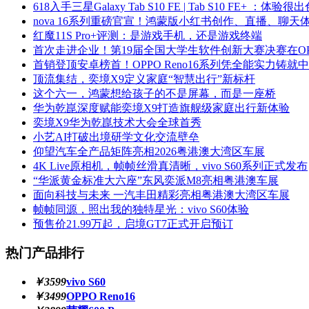
618入手三星Galaxy Tab S10 FE | Tab S10 FE+ ：体验很
nova 16系列重磅官宣！鸿蒙版小红书创作、直播、聊天
红魔11S Pro+评测：是游戏手机，还是游戏终端
首次走进企业！第19届全国大学生软件创新大赛决赛在OP
首销登顶安卓榜首！OPPO Reno16系列凭全能实力铸就
顶流集结，奕境X9定义家庭“智慧出行”新标杆
这个六一，鸿蒙想给孩子的不是屏幕，而是一座桥
华为乾崑深度赋能奕境X9打造旗舰级家庭出行新体验
奕境X9华为乾崑技术大会全球首秀
小艺AI打破出境研学文化交流壁垒
仰望汽车全产品矩阵亮相2026粤港澳大湾区车展
4K Live原相机，帧帧丝滑真清晰，vivo S60系列正式发布
“华派黄金标准大六座”东风奕派M8亮相粤港澳车展
面向科技与未来 一汽丰田精彩亮相粤港澳大湾区车展
帧帧同源，照出我的独特星光：vivo S60体验
预售价21.99万起，启境GT7正式开启预订
热门产品排行
￥3599
vivo S60
￥3499
OPPO Reno16