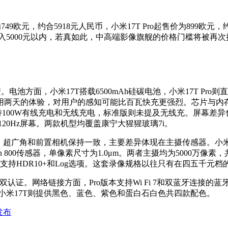
9欧元，约合5918元人民币，小米17T Pro起售价为899欧
杀入5000元以内，若真如此，中高端影像旗舰的价格门槛将被再
池方面，小米17T搭载6500mAh硅碳电池，小米17T Pro
天的体验，对用户的感知可能比百瓦快充更强烈。芯片与内存方面
还支持100W有线充电和无线充电，标准版则未提及无线充。屏幕差异也很
120Hz屏幕。两款机型均覆盖康宁大猩猩玻璃7i。
和前置相机保持一致，主要差异体现在主摄传感器。小米17T Pro采用了1.
 Fusion 800传感器，单像素尺寸为1.0μm。两者主摄均为5000
，支持HDR10+和Log选项。这套录像规格以往只有在四五千
双认证。网络链接方面，Pro版本支持Wi Fi 7和双蓝牙连接的蓝牙6
，小米17T则提供黑色、蓝色、紫色和蛋白石白色共四款配色。
发布