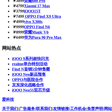
￥3899
荣耀600 Pro
￥4799
Xiaomi 17 Max
￥3799
iQOO15T
￥7499
OPPO Find X9 Ultra
￥4999
vivo X300s
￥9999
OPPO Find N6
￥8999
荣耀Magic V6
￥6499
华为Pura 90 Pro Max
网站热点
iQOO 9系列超快闪充
realme举办特别活动
Find N首销5分钟售罄
iQOO Neo新品预售
OPPO与医院合作
京东深化战略合作
iQOO Neo5S双芯升级
爱科技
关于我们
|
广告服务
|
联系我们
|
友情链接
|
工作机会
|
免责声明
|
网站