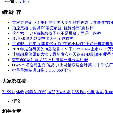
下一篇：
没有了
编辑推荐
首次走进企业！第19届全国大学生软件创新大赛决赛在OP
顶流集结，奕境X9定义家庭“智慧出行”新标杆
这个六一，鸿蒙想给孩子的不是屏幕，而是一座桥
奕境X9华为乾崑技术大会全球首秀
真旗舰、真实力 李昀锐同款“荣耀小耳钉”正式开售零售价5
2026年最值得买的B级插混SUV 宋Ultra DM-i上市12.99
让联想股价累积大涨，最新发布的天禧AI 4.0到底有哪些
荣耀600系列首发3D照片微博一键分享功能
OWS市场格局生变 倍思Q1出货量跃居全球第二 非手机
把星星海装进口袋：vivo S60开箱
大家都在搜
21.99万
体验
极狐问道V9
游戏
V4
图赏
U6S Pro
小米
菁彩
Ren
评论
相关文章