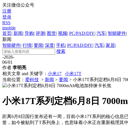
关注微信公众号
注册
登录
RSS
imobile
首页
|
新闻
|
导购
|
评测
|
图赏
|
视频
|
PC/PAD/DIY
|
汽车
|
智能硬件
|
新闻
智能硬件
|
行情
|
要闻
|
深度
|
手机
|
PC/PAD/DIY
|
汽车
|
家居
|
搜索
-2026-
06/01
作者
李明亮
相关文章 and 关键字：
小米17
小米17T
当前位置：
爱科技
>
新闻
>
要闻
> 小米17T系列定档6月8日 
小米17T系列定档6月8日 700
距离6月8日国行发布还有一周，目前小米17T系列的核心信息已基
签，如今被贴到了T系列身上，也意味着小米正在重新梳理其