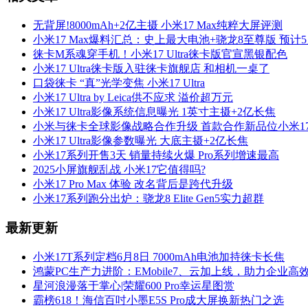
无背屏!8000mAh+2亿主摄 小米17 Max纯粹大屏评测
小米17 Max爆料汇总：史上最大电池+骁龙8至尊版 预计
徕卡M系魂穿手机！小米17 Ultra徕卡版官宣黑银配色
小米17 Ultra徕卡版入驻徕卡旗舰店 和相机一桌了
口袋徕卡 “真”光学变焦 小米17 Ultra
小米17 Ultra by Leica供不应求 溢价超万元
小米17 Ultra影像系统信息曝光 1英寸主摄+2亿长焦
小米与徕卡全球影像战略合作升级 首款合作新品位小米17 Ul
小米17 Ultra影像参数曝光 大底主摄+2亿长焦
小米17系列开售3天 销量持续火爆 Pro系列增速最高
2025小屏旗舰乱战 小米17它值得吗?
小米17 Pro Max 体验 改名背后是跨代升级
小米17系列跑分出炉：骁龙8 Elite Gen5实力超群
最新更新
小米17T系列定档6月8日 7000mAh电池加持徕卡长焦
鸿蒙PC生产力进阶：EMobile7、云加上线，助力企业高
星河浪漫落于掌心|荣耀600 Pro幸运星图赏
霸榜618！海信百吋小墨E5S Pro成大屏换新热门之选