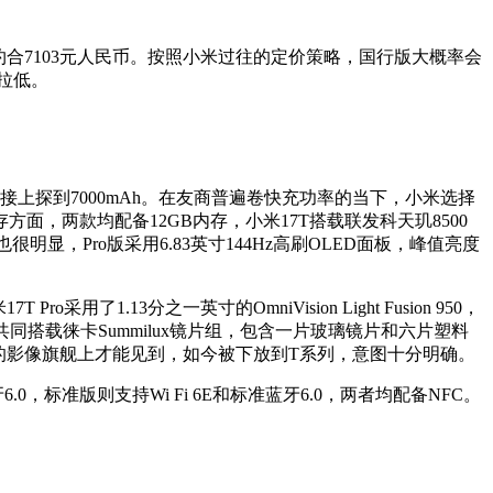
元，约合7103元人民币。按照小米过往的定价策略，国行版大概率会
次拉低。
则直接上探到7000mAh。在友商普遍卷快充功率的当下，小米选择
，两款均配备12GB内存，小米17T搭载联发科天玑8500
明显，Pro版采用6.83英寸144Hz高刷OLED面板，峰值亮度
13分之一英寸的OmniVision Light Fusion 950，
万像素，共同搭载徕卡Summilux镜片组，包含一片玻璃镜片和六片塑料
元档的影像旗舰上才能见到，如今被下放到T系列，意图十分明确。
.0，标准版则支持Wi Fi 6E和标准蓝牙6.0，两者均配备NFC。