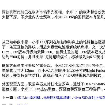
两款机型此前已在欧洲市场率先亮相。小米17T的欧洲起售价为74
大幅下探。不少业内人士预测，小米17T Pro的国行版本有望
从已知参数来看，小米17T系列在续航和影像上的堆料相当激进。电
了一条更直接的路线，用超大容量电池缓解续航焦虑。充一次用两
Ultra，Pro版本升级为天玑9500。值得注意的是，Pro版本
达到3500尼特，并且支持1尼特超暗模式，标准版则为6.59英寸
影像方面是本次升级的重头戏。小米17T和小米17T Pro的长焦、超广角
单像素尺寸为1.2μm，而小米17T则使用1/1.55英寸的Light
镜片，并支持光学防抖。新机还加入了4K 60帧视频录制模式
外围配置方面，双扬声器支持杜比全景声，通过了Hi Res Audio
配色方面，小米17T Pro提供黑色、深蓝色和深紫色三种选择
上一篇：
4K Live原相机，帧帧丝滑真清晰，vivo S60系列正式