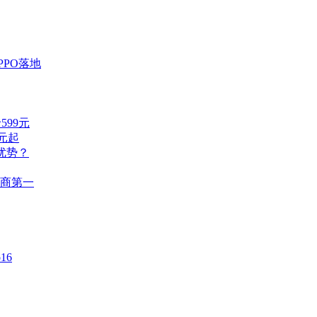
PO落地
99元
万元起
优势？
厂商第一
o16