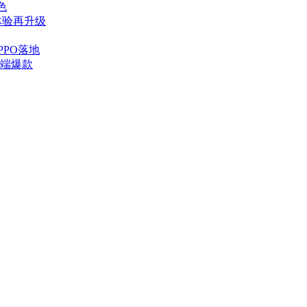
出色
体验再升级
PO落地
中端爆款