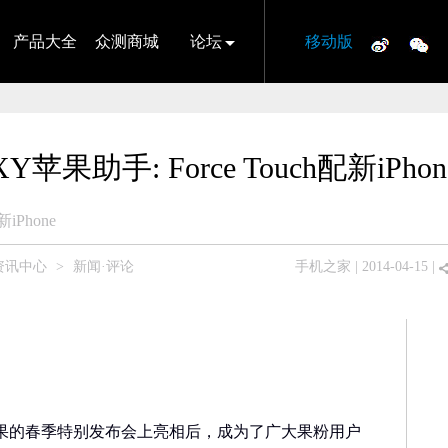
产品大全
众测商城
论坛
移动版
XY苹果助手: Force Touch配新iPhon
新iPhone
资讯中心
>
新闻·评论
手机之家
| 2014-04-15 |
技术在苹果的春季特别发布会上亮相后，成为了广大果粉用户