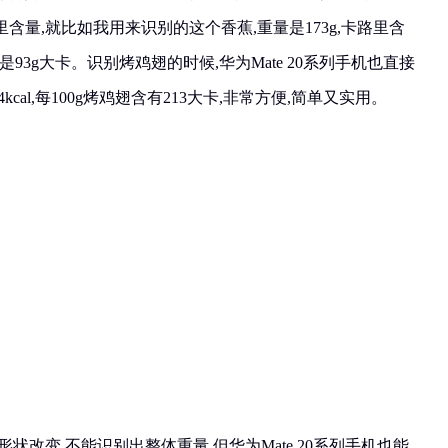
含量,就比如我用来识别的这个香蕉,重量是173g,卡路里含
蕉含量是93g大卡。识别烤鸡翅的时候,华为Mate 20系列手机也直接
kcal,每100g烤鸡翅含有213大卡,非常方便,简单又实用。
状改变,不能识别出整体重量,但华为Mate 20系列手机也能