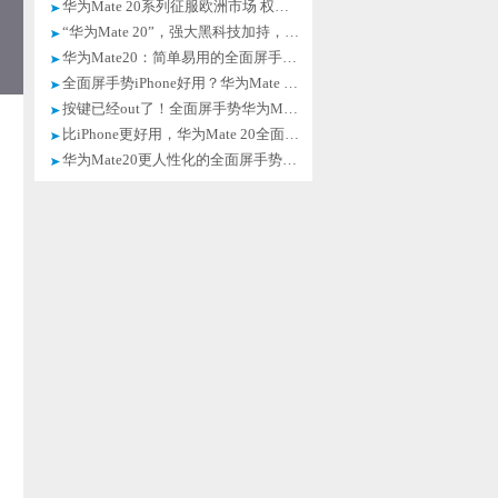
华为Mate 20系列征服欧洲市场 权威外媒纷纷点赞
“华为Mate 20”，强大黑科技加持，让我再也不想碰别的手机啦！
华为Mate20：简单易用的全面屏手势，独具匠心的全面屏适配
全面屏手势iPhone好用？华为Mate 20系列：看过我再说
按键已经out了！全面屏手势华为Mate20更加人性化
比iPhone更好用，华为Mate 20全面屏新手势，轻松实现单手操作
华为Mate20更人性化的全面屏手势来了 你get到了吗？