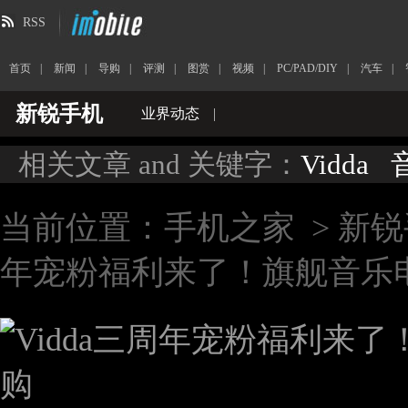
RSS
首页
|
新闻
|
导购
|
评测
|
图赏
|
视频
|
PC/PAD/DIY
|
汽车
|
新锐手机
业界动态
|
相关文章 and 关键字：
Vidda
当前位置：
手机之家
>
新锐
年宠粉福利来了！旗舰音乐电