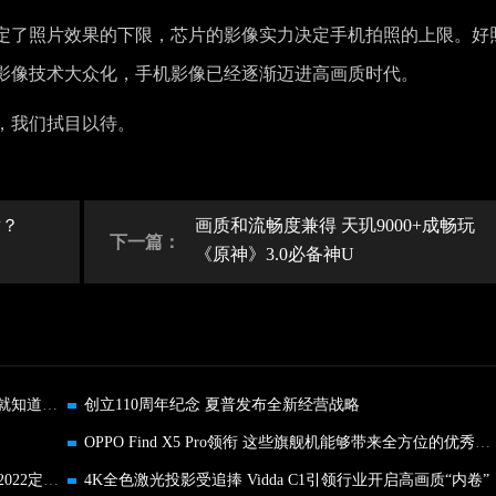
定了照片效果的下限，芯片的影像实力决定手机拍照的上限。好
影像技术大众化，手机影像已经逐渐迈进高画质时代。
，我们拭目以待。
适？
画质和流畅度兼得 天玑9000+成畅玩
下一篇：
《原神》3.0必备神U
终于升级了HarmonyOS 3，体验究竟怎么样？看完就知道有多香！
创立110周年纪念 夏普发布全新经营战略
OPPO Find X5 Pro领衔 这些旗舰机能够带来全方位的优秀体验
轻薄高能，品质标杆 荣耀笔记本MagicBook X系列2022定档9月15日
4K全色激光投影受追捧 Vidda C1引领行业开启高画质“内卷”