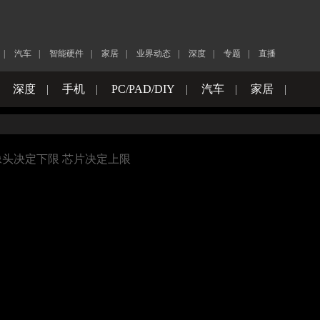
|
汽车
|
智能硬件
|
家居
|
业界动态
|
深度
|
专题
|
直播
|
深度
|
手机
|
PC/PAD/DIY
|
汽车
|
家居
|
像头决定下限 芯片决定上限