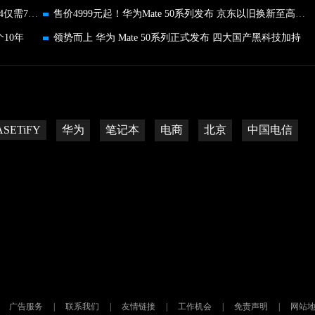
京东雷神911宠粉节好礼任性送 入手雷神T-BOOK14仅需7999元
售价4999元起！华为Mate 50系列发布 京东以旧换新至高补贴1888
个10年
领势而上 华为 Mate 50系列正式发布 四大国产黑科技加持
ASETiFY
华为
笔记本
电商
北京
中国电信
广告服务
|
联系我们
|
友情链接
|
工作机会
|
免责声明
|
网站