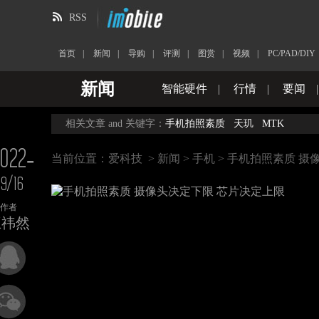
RSS
首页
|
新闻
|
导购
|
评测
|
图赏
|
视频
|
PC/PAD/DIY
新闻
智能硬件
|
行情
|
要闻
相关文章 and 关键字：
手机拍照素质
天玑
MTK
022-
当前位置：
爱科技
>
新闻
>
手机
> 手机拍照素质 摄
9/16
作者
王祎然