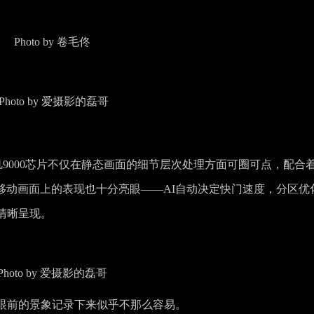
Photo by 卷毛佟
Photo by 爱摄影的磊哥
90，天玑9000芯片不仅在静态画面的细节层次处理方面可圈可点，配合
精准捕捉移动画面上的表现也十分亮眼——AI自动决定快门速度，分区优
清晰呈现。
Photo by 爱摄影的磊哥
眼前的景象记录下来似乎不那么容易。