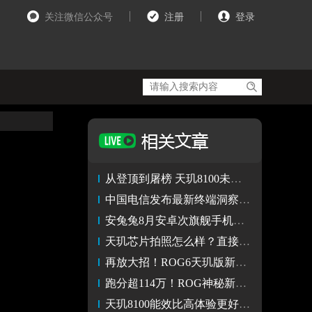
关注微信公众号
注册
登录
从登顶到屠榜 天玑8100未遇对手 端市场迈入“联发科时代”
中国电信发布最新终端洞察报告 天玑9000摘得5星综合评价
安兔兔8月安卓次旗舰手机性能榜 天玑8000系列连续四个月屠榜
天玑芯片拍照怎么样？直接进最难的暗光场景，用样张说话
再放大招！ROG6天玑版新机独占安兔兔跑分榜单鳌头
跑分超114万！ROG神秘新机搭载天玑9000+冲击安卓最强性能
天玑8100能效比高体验更好 选择这些天玑8100手机使用更愉快