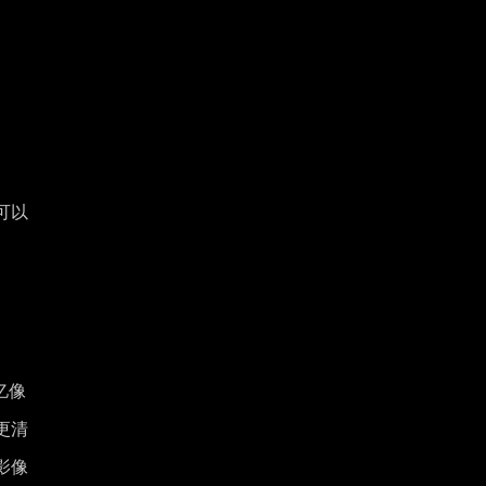
可以
亿像
更清
影像