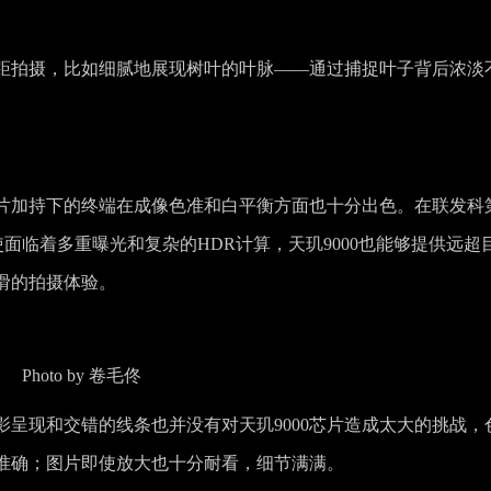
微距拍摄，比如细腻地展现树叶的叶脉——通过捕捉叶子背后浓淡
片加持下的终端在成像色准和白平衡方面也十分出色。在联发科
撑下，即使面临着多重曝光和复杂的HDR计算，天玑9000也能够提供远超
滑的拍摄体验。
Photo by 卷毛佟
呈现和交错的线条也并没有对天玑9000芯片造成太大的挑战，
准确；图片即使放大也十分耐看，细节满满。