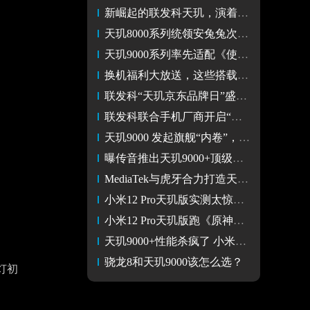
新崛起的联发科天玑，演着最老套的逆袭剧本
天玑8000系列统领安兔兔次旗舰性能榜 不愧“神U”之名
天玑9000系列率先适配《使命召唤手游》90帧 游戏体验升级
换机福利大放送，这些搭载联发科天玑芯片的手机入手正当时
联发科“天玑京东品牌日”盛大开启，联合各大手机厂商送福利
联发科联合手机厂商开启“天玑京东品牌日” 换“芯”机正当时
天玑9000 发起旗舰“内卷”，高端手机市场生变
曝传音推出天玑9000+顶级旗舰，是和小米一样走高端化？
MediaTek与虎牙合力打造天玑×雷霆破军杯S4 王者荣耀赛事盛宴
小米12 Pro天玑版实测太惊艳 旗舰全能 游戏性能更强悍
小米12 Pro天玑版跑《原神》接近满帧，天玑9000+安卓最强CPU
天玑9000+性能杀疯了 小米12 Pro天玑版上市，售价3999元起
骁龙8和天玑9000该怎么选？
灯初