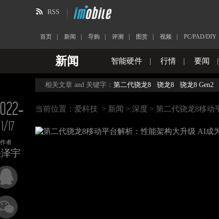
RSS
首页
|
新闻
|
导购
|
评测
|
图赏
|
视频
|
PC/PAD/DIY
新闻
智能硬件
|
行情
|
要闻
相关文章 and 关键字：
第二代骁龙8
骁龙8
骁龙8 Gen2
022-
当前位置：
爱科技
>
新闻
>
深度
> 第二代骁龙8移动
11/17
作者
任泽宇