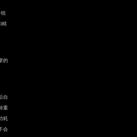
分组
I精
擎的
后自
掉重
功耗
不会