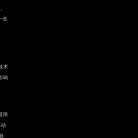
0，
一倍
技术
影响
理用
移动
翻