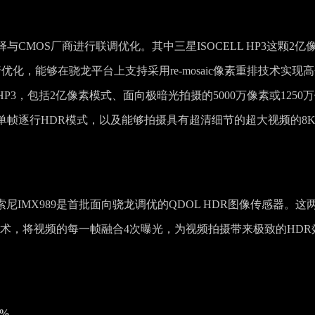
MOS厂商进行联调优化。其中三星ISOCELL HP3这颗2亿
化，能够在骁龙平台上支持采用re-mosaic像素重排技术实现
3，包括2亿像素模式、面向极暗光拍摄的5000万像素或1250
帧逐行HDR模式，以及能够拍摄具有超清细节的超大视频的8
索尼IMX989是首批面向骁龙调优的QDOL HDR图像传感器。这
技术，将视频的每一帧融合4次曝光，为视频拍摄带来极致的HDR
5%