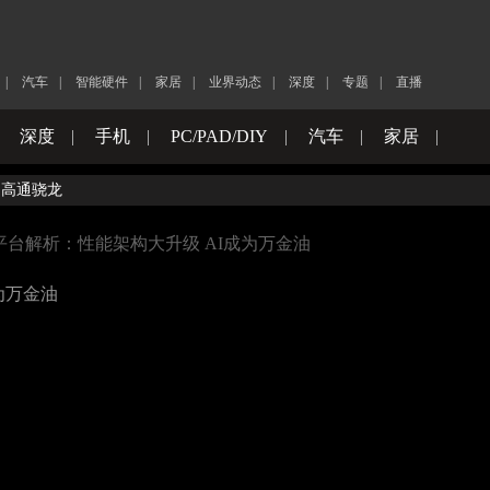
|
汽车
|
智能硬件
|
家居
|
业界动态
|
深度
|
专题
|
直播
|
深度
|
手机
|
PC/PAD/DIY
|
汽车
|
家居
|
高通骁龙
平台解析：性能架构大升级 AI成为万金油