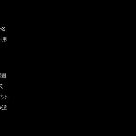
个名
作用
理器
反
航提
来适