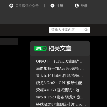
关注微信公众号
注册
登录
OPPO下一代Find X旗舰产品将首批搭载第二代骁龙8移动平台
满血加持一加Ace Pro领衔 这些骁龙8+手机畅爽游戏
鲁大师10月新机性能/流畅榜：骁龙8+ Gen1流畅度不敌骁龙888？
骁龙8 Gen2：GPU极限性能已超越苹果A16处理器！
荣耀X40 GT游戏测试：这颗骁龙888有点冷 帧率稳定体验好
vivo X Fold+发布 骁龙8+定制SPU安全芯片 折叠玩出新花样
搭载骁龙8+旗舰级芯片 vivo X Fold+将于9月26日正式发布