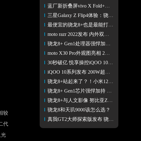
蓝厂新折叠屏vivo X Fold+将至？升级骁龙8+与80W快充
三星Galaxy Z Flip4体验：骁龙8+是亮点
最便宜的骁龙8+也是最能打的骁龙8+ Redmi K50 至尊版性能体验
moto razr 2022发布 内外双屏骁龙8+/5999元起
骁龙8+ Gen1处理器强悍加持 腾讯ROG游戏手机6旗舰机神降临
moto X30 Pro外观图亮相 2亿像素主摄骁龙8+芯片
30秒破亿 悦享操控iQOO 10系列开售 骁龙8+爆款诞生
iQOO 10系列发布 200W超快闪充、骁龙8+加持售价3699元起
骁龙8+站起来了？！小米12S Pro vs 小米12 Pro同门实测
骁龙8+ Gen1芯片强悍加持 腾讯ROG游戏手机6尽显王者风范
骁龙8+与人文影像 努比亚Z40S Pro 7月20日发布
骁龙8和天玑9000该怎么选？
相较
真我GT2大师探索版发布 骁龙8+/100W快充 3499元起
二代
及光