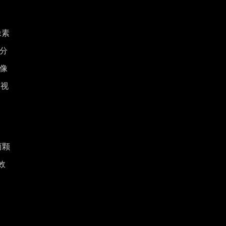
像素
高分
万像
K视
两颗
效